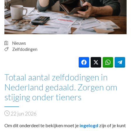
HUISARTSENPOST
PRAKTIJKZAKEN
TARIEVEN
VPHUISARTSEN
MEDISCHE VAKHANDEL
INLOGGEN
Nieuws
REGISTRATIE
Zelfdodingen
Totaal aantal zelfdodingen in
Nederland gedaald. Zorgen om
stijging onder tieners
22 jun 2026
Om dit onderdeel te bekijken moet je
ingelogd
zijn of je kunt