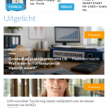
HS-1 AED + Gratis
HEARTSTART
tas - Pools
HS-1 AED + Gratis
€1008.26
€806.61
tas
Uitgelicht
Premium
PRAKTIJKZAKEN
Goodwill bij praktijkovername (3):
Plaats een reactie
Wat is een huisartsenpraktijk
eigenlijk waard?
Premium
LHV-voorzitter Tasche nog steeds verbijsterd over de nieuwe
tarieven van de NZa