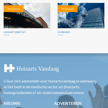
Premium
Premium
HUISARTSENPOST
OVERHEID
U kun zich aanmelden voor huisartsvandaag.nl wanneer u
actief bent in de medische sector als (huis)arts,
belangstellenden of als ondersteunend personeel.
NIEUWS
ADVERTEREN