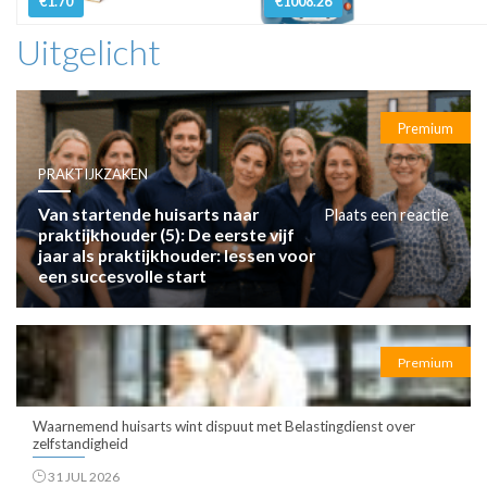
€1.70
€1008.26
Uitgelicht
Premium
PRAKTIJKZAKEN
Van startende huisarts naar
Plaats een reactie
praktijkhouder (5): De eerste vijf
jaar als praktijkhouder: lessen voor
een succesvolle start
Premium
Waarnemend huisarts wint dispuut met Belastingdienst over
zelfstandigheid
31 JUL 2026