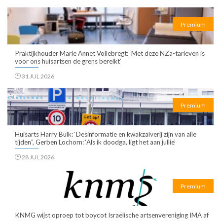
Premium
Praktijkhouder Marie Annet Vollebregt: ‘Met deze NZa-tarieven is
voor ons huisartsen de grens bereikt’
31 JUL 2026
Premium
Huisarts Harry Bulk: ‘Desinformatie en kwakzalverij zijn van alle
tijden”, Gerben Lochorn: ‘Als ik doodga, ligt het aan jullie’
28 JUL 2026
Premium
KNMG wijst oproep tot boycot Israëlische artsenvereniging IMA af