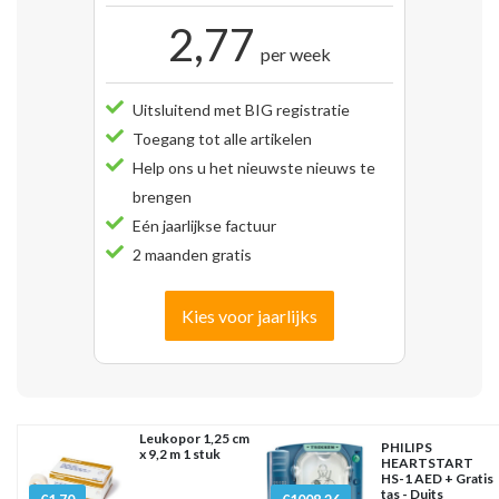
2,77
per week
Uitsluitend met BIG registratie
Toegang tot alle artikelen
Help ons u het nieuwste nieuws te
brengen
Eén jaarlijkse factuur
2 maanden gratis
Kies voor jaarlijks
Leukopor 1,25 cm
PHILIPS
x 9,2 m 1 stuk
HEARTSTART
HS-1 AED + Gratis
tas - Duits