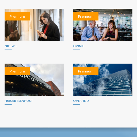
Premium
Premium
NIEUWS
OPINIE
Premium
Premium
HUISARTSENPOST
OVERHEID