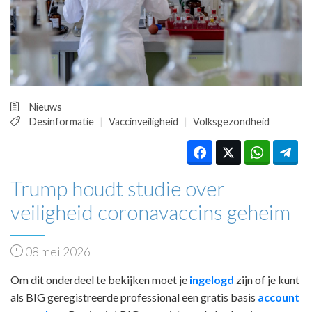
HUISARTSENPOST
PRAKTIJKZAKEN
TARIEVEN
VPHUISARTSEN
MEDISCHE VAKHANDEL
INLOGGEN
Nieuws
REGISTRATIE
Desinformatie
Vaccinveiligheid
Volksgezondheid
Trump houdt studie over
veiligheid coronavaccins geheim
08 mei 2026
Om dit onderdeel te bekijken moet je
ingelogd
zijn of je kunt
als BIG geregistreerde professional een gratis basis
account