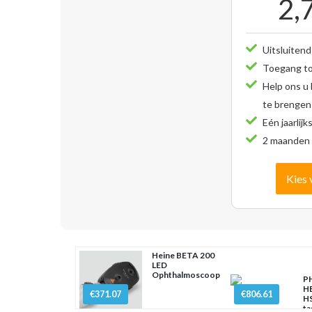
2,
Uitsluitend
Toegang tot
Help ons u
te brengen
Eén jaarlijk
2 maanden 
Kies 
Heine BETA 200
LED
Ophthalmoscoop
PH
H
€371.07
€806.61
HS
ta