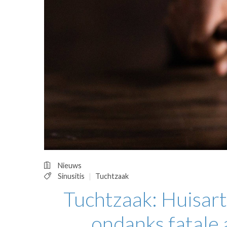
OPINIE
HUISARTSENP
PRAKTIJKZAK
TARIEVEN
VPHUISARTSE
MEDISCHE VAKH
INLOGGEN
REGISTRATIE
Nieuws
Sinusitis
Tuchtzaak
Tuchtzaak: Huisart
ondanks fatale a