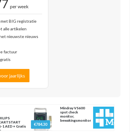
77
per week
 met BIG registratie
 alle artikelen
 het nieuwste nieuws
se factuur
gratis
voor jaarlijks
Mindray VS600
spot check
monitor,
ILIPS
bewakingsmonitor
EARTSTART
€784.30
-1 AED + Gratis
s