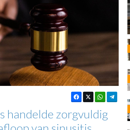
OST
EN
N
ANDEL
s handelde zorgvuldig
floop van sinusitis