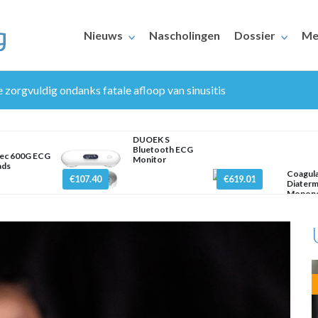
Nieuws
Nascholingen
Dossier
Me
 zorgvuldig ondanks fatale afloop van sinusitis
DUOEK S
Bluetooth ECG
ec 600G ECG
Monitor
ads
Coagul
€107.40
€619.01
Diaterm
ERAARS
Monopo