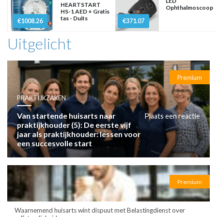
LED
HEARTSTART
Ophthalmoscoop
HS-1 AED + Gratis
tas - Duits
€1008.26
€371.07
Uitgelicht
Premium
PRAKTIJKZAKEN
Van startende huisarts naar
Plaats een reactie
praktijkhouder (5): De eerste vijf
jaar als praktijkhouder: lessen voor
een succesvolle start
Premium
Waarnemend huisarts wint dispuut met Belastingdienst over