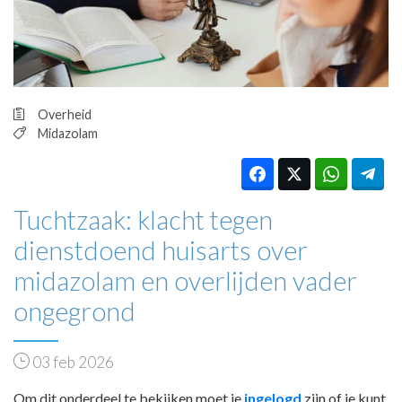
HUISARTSENPOST
PRAKTIJKZAKEN
TARIEVEN
VPHUISARTSEN
MEDISCHE VAKHANDEL
Overheid
INLOGGEN
Midazolam
REGISTRATIE
Tuchtzaak: klacht tegen
dienstdoend huisarts over
midazolam en overlijden vader
ongegrond
03 feb 2026
Om dit onderdeel te bekijken moet je
ingelogd
zijn of je kunt