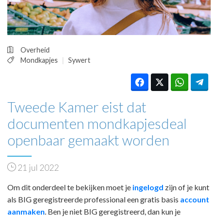
HUISARTSENPOST
PRAKTIJKZAKEN
TARIEVEN
VPHUISARTSEN
Overheid
MEDISCHE VAKHANDEL
Mondkapjes
Sywert
INLOGGEN
REGISTRATIE
Tweede Kamer eist dat
documenten mondkapjesdeal
openbaar gemaakt worden
21 jul 2022
Om dit onderdeel te bekijken moet je
ingelogd
zijn of je kunt
als BIG geregistreerde professional een gratis basis
account
aanmaken
. Ben je niet BIG geregistreerd, dan kun je