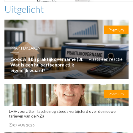
Monopolair
Uitgelicht
Premium
PRAKTIJKZAKEN
Goodwill bij praktijkovername (3):
Plaats een reactie
Wat is een huisartsenpraktijk
eigenlijk waard?
Premium
LHV-voorzitter Tasche nog steeds verbijsterd over de nieuwe
tarieven van de NZa
07 AUG 2026