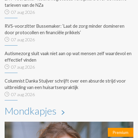
tarieven van de NZa
07 aug 2026
RVS-voorzitter Bussemaker: ‘Laat de zorg minder domineren
door protocollen en financiële prikkels’
07 aug 2026
Autismezorg sluit vaak niet aan op wat mensen zelf waardevol en
effectief vinden
07 aug 2026
Columnist Danka Stuijver schrijft over een absurde strijd voor
uitbreiding van een huisartsenpraktijk
07 aug 2026
Mondkapjes
Premium