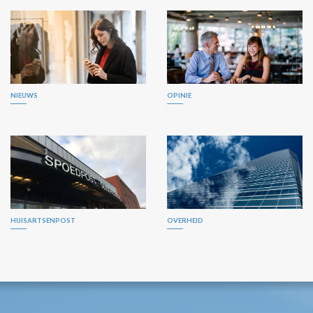
NIEUWS
OPINIE
HUISARTSENPOST
OVERHEID