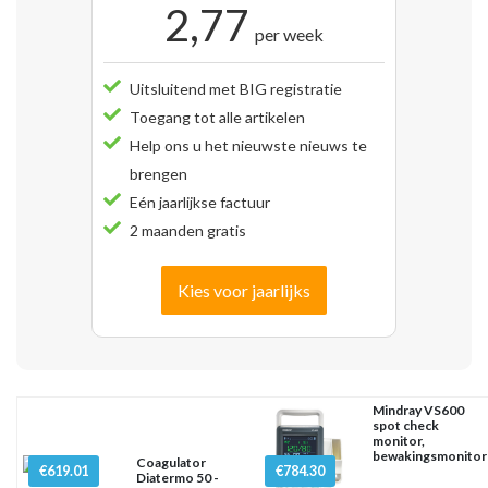
2,77
per week
Uitsluitend met BIG registratie
Toegang tot alle artikelen
Help ons u het nieuwste nieuws te
brengen
Eén jaarlijkse factuur
2 maanden gratis
Kies voor jaarlijks
Mindray VS600
spot check
monitor,
bewakingsmonitor
Coagulator
€619.01
€784.30
Diatermo 50 -