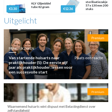
sterilisatiezakje
KLY Glijmiddel
57 x 130 mm 200
tube 82 gram
€3.30
€12.36
stuks
Uitgelicht
Premium
PRAKTIJKZAKEN
Van startende huisarts naar
Plaats een reactie
praktijkhouder (5): De eerste vijf
jaar als praktijkhouder: lessen voor
een succesvolle start
Premium
Waarnemend huisarts wint dispuut met Belastingdienst over
zelfstandigheid