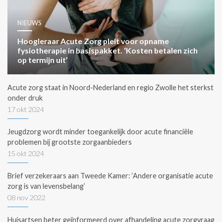
NIEUWS
Hoogleraar Acute Zorg pleit voor opname
fysiotherapie in basispakket. ‘Kosten betalen zich
op termijn uit’
Acute zorg staat in Noord-Nederland en regio Zwolle het sterkst
onder druk
17 okt 2024
Jeugdzorg wordt minder toegankelijk door acute financiële
problemen bij grootste zorgaanbieders
15 okt 2024
Brief verzekeraars aan Tweede Kamer: ‘Andere organisatie acute
zorg is van levensbelang’
08 nov 2022
Huisartsen beter geïnformeerd over afhandeling acute zorgvraag