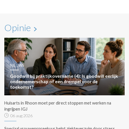
Opinie
NIEUWS
Goodwill bij praktijkovername (4): Is goodwill eerlijk
ondernemerschap of een drempel voor de
toekomst?
Huisarts in Rhoon moet per direct stoppen met werken na
ingrijpen IGJ
06 aug 2026
Speciaal vrouwenspreekuur helpt ziekteverzuim door stress