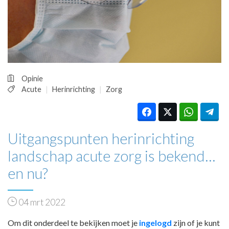
HUISARTSENPOST
PRAKTIJKZAKEN
TARIEVEN
VPHUISARTSEN
MEDISCHE VAKHANDEL
INLOGGEN
Opinie
REGISTRATIE
Acute
Herinrichting
Zorg
Uitgangspunten herinrichting
landschap acute zorg is bekend…
en nu?
04 mrt 2022
Om dit onderdeel te bekijken moet je
ingelogd
zijn of je kunt