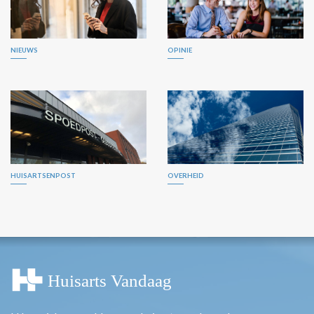
NIEUWS
OPINIE
HUISARTSENPOST
OVERHEID