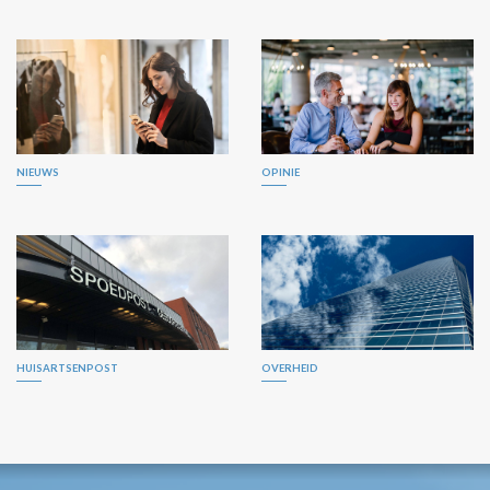
NIEUWS
OPINIE
HUISARTSENPOST
OVERHEID