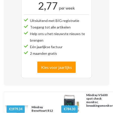
2,77
per week
Uitsluitend met BIG registratie
Toegang tot alle artikelen
Help ons u het nieuwste nieuws te
brengen
Eén jaarlijkse factuur
2 maanden gratis
Kies voor jaarlijks
Mindray VS600
spot check
monitor,
bewakingsmonitor
Mindray
€1979.34
€784.30
BeneHeart R12