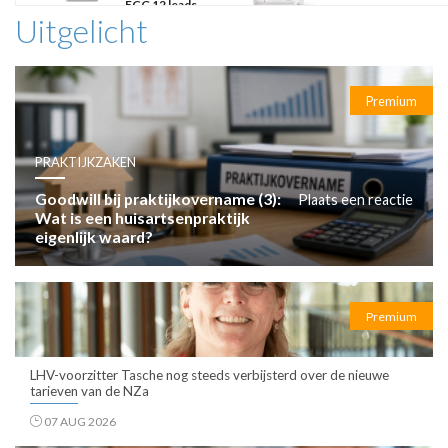
ECG 12 leads
Uitgelicht
Premium
PRAKTIJKZAKEN
Goodwill bij praktijkovername (3):
Plaats een reactie
Wat is een huisartsenpraktijk
eigenlijk waard?
Premium
LHV-voorzitter Tasche nog steeds verbijsterd over de nieuwe
tarieven van de NZa
07 AUG 2026