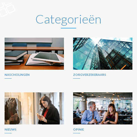
Categorieën
NASCHOLINGEN
ZORGVERZEKERAARS
NIEUWS
OPINIE