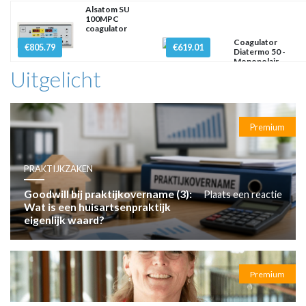
Alsatom SU
100MPC
coagulator
Coagulator
€805.79
€619.01
Diatermo 50 -
Monopolair
Uitgelicht
Premium
PRAKTIJKZAKEN
Goodwill bij praktijkovername (3):
Plaats een reactie
Wat is een huisartsenpraktijk
eigenlijk waard?
Premium