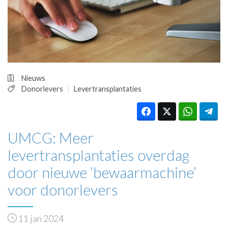
HUISARTSENPOST
PRAKTIJKZAKEN
TARIEVEN
VPHUISARTSEN
MEDISCHE VAKHANDEL
INLOGGEN
Nieuws
REGISTRATIE
Donorlevers
Levertransplantaties
UMCG: Meer
levertransplantaties overdag
door nieuwe ‘bewaarmachine’
voor donorlevers
11 jan 2024