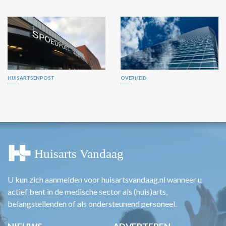
HUISARTSENPOST
OVERHEID
U kun zich aanmelden voor huisartsvandaag.nl wanneer u
actief bent in de medische sector als (huis)arts,
belangstellenden of als ondersteunend personeel.