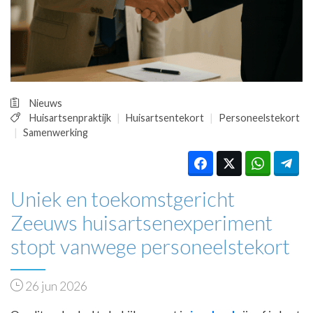
HUISARTSENPOST
PRAKTIJKZAKEN
TARIEVEN
VPHUISARTSEN
MEDISCHE VAKHANDEL
INLOGGEN
Nieuws
REGISTRATIE
Huisartsenpraktijk
Huisartsentekort
Personeelstekort
Samenwerking
Uniek en toekomstgericht
Zeeuws huisartsenexperiment
stopt vanwege personeelstekort
26 jun 2026