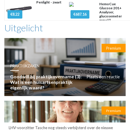
Penlight - zwart
HemoCue
Glucose 201+
Analyser,
€8.22
€687.16
glucosemeter
mmol/l
Uitgelicht
Premium
PRAKTIJKZAKEN
Goodwill bij praktijkovername (3):
Plaats een reactie
Wat is een huisartsenpraktijk
eigenlijk waard?
Premium
LHV-voorzitter Tasche nog steeds verbijsterd over de nieuwe