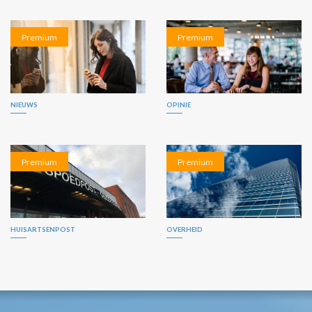
Premium
Premium
NIEUWS
OPINIE
Premium
Premium
HUISARTSENPOST
OVERHEID