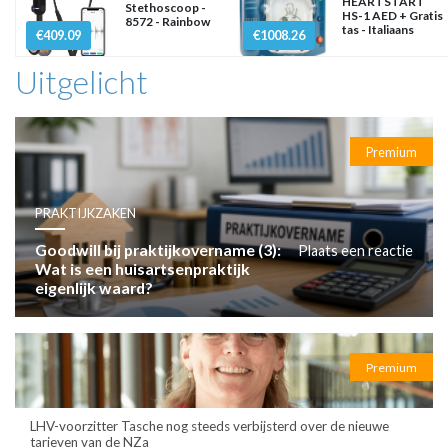
HEARTSTART
Stethoscoop -
HS-1 AED + Gratis
8572 - Rainbow
tas - Italiaans
€409.09
€1008.26
Uitgelicht
Premium
PRAKTIJKZAKEN
Goodwill bij praktijkovername (3):
Plaats een reactie
Wat is een huisartsenpraktijk
eigenlijk waard?
Premium
LHV-voorzitter Tasche nog steeds verbijsterd over de nieuwe
tarieven van de NZa