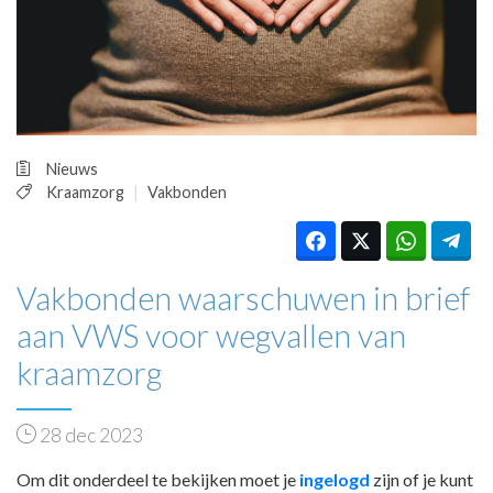
HUISARTSENPOST
PRAKTIJKZAKEN
TARIEVEN
VPHUISARTSEN
MEDISCHE VAKHANDEL
INLOGGEN
Nieuws
REGISTRATIE
Kraamzorg
Vakbonden
Vakbonden waarschuwen in brief
aan VWS voor wegvallen van
kraamzorg
28 dec 2023
Om dit onderdeel te bekijken moet je
ingelogd
zijn of je kunt