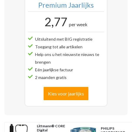
Premium Jaarlijks
2,77
per week
Uitsluitend met BIG registratie
Toegang tot alle artikelen
Help ons u het nieuwste nieuws te
brengen
Eén jaarlijkse factuur
2 maanden gratis
Kies voor jaarlijks
Littmann® CORE
PHILIPS
Digital