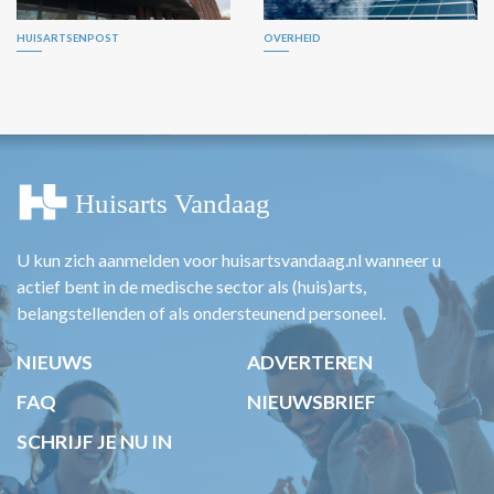
HUISARTSENPOST
OVERHEID
U kun zich aanmelden voor huisartsvandaag.nl wanneer u
actief bent in de medische sector als (huis)arts,
belangstellenden of als ondersteunend personeel.
NIEUWS
ADVERTEREN
FAQ
NIEUWSBRIEF
SCHRIJF JE NU IN