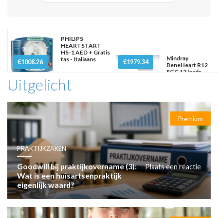
PHILIPS
HEARTSTART
HS-1 AED + Gratis
Mindray
tas - Italiaans
€1008.26
€1979.34
BeneHeart R12
ECG 12 leads
Uitgelicht
Premium
PRAKTIJKZAKEN
Goodwill bij praktijkovername (3):
Plaats een reactie
Wat is een huisartsenpraktijk
eigenlijk waard?