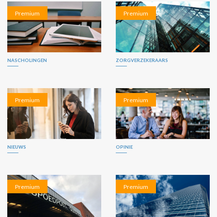
Premium
Premium
NASCHOLINGEN
ZORGVERZEKERAARS
Premium
Premium
NIEUWS
OPINIE
Premium
Premium