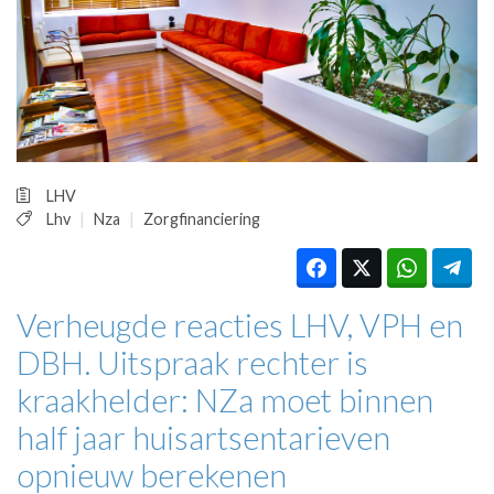
HUISARTSENPOST
PRAKTIJKZAKEN
TARIEVEN
VPHUISARTSEN
MEDISCHE VAKHANDEL
INLOGGEN
REGISTRATIE
LHV
Lhv
Nza
Zorgfinanciering
Verheugde reacties LHV, VPH en
DBH. Uitspraak rechter is
kraakhelder: NZa moet binnen
half jaar huisartsentarieven
opnieuw berekenen