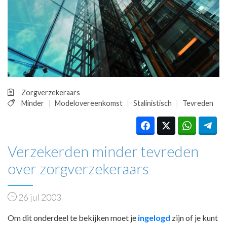
HUISARTSENPOST
PRAKTIJKZAKEN
TARIEVEN
VPHUISARTSEN
MEDISCHE VAKHANDEL
INLOGGEN
REGISTRATIE
Zorgverzekeraars
Minder
Modelovereenkomst
Stalinistisch
Tevreden
Verzekerden minder tevreden
over zorgverzekeraars
26 jul 2003
Om dit onderdeel te bekijken moet je
ingelogd
zijn of je kunt