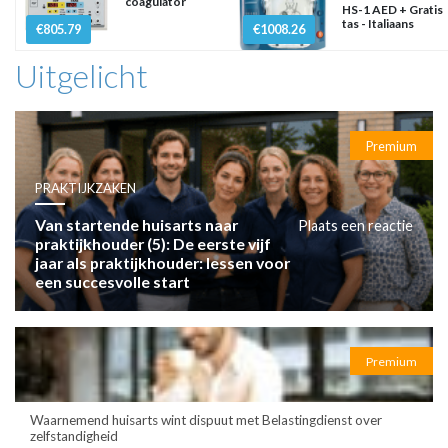
coagulator
HS-1 AED + Gratis
tas - Italiaans
€805.79
€1008.26
Uitgelicht
Premium
PRAKTIJKZAKEN
Van startende huisarts naar
Plaats een reactie
praktijkhouder (5): De eerste vijf
jaar als praktijkhouder: lessen voor
een succesvolle start
Premium
Waarnemend huisarts wint dispuut met Belastingdienst over
zelfstandigheid