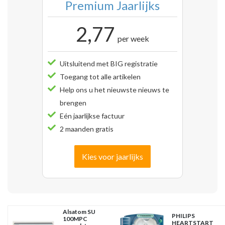
Premium Jaarlijks
2,77
per week
Uitsluitend met BIG registratie
Toegang tot alle artikelen
Help ons u het nieuwste nieuws te
brengen
Eén jaarlijkse factuur
2 maanden gratis
Kies voor jaarlijks
Alsatom SU
PHILIPS
100MPC
HEARTSTART