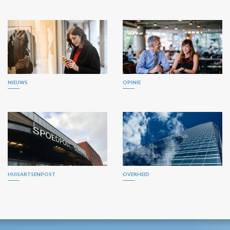
NIEUWS
OPINIE
HUISARTSENPOST
OVERHEID