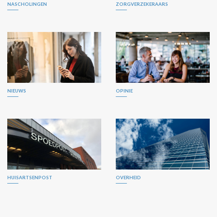
NASCHOLINGEN
ZORGVERZEKERAARS
NIEUWS
OPINIE
HUISARTSENPOST
OVERHEID