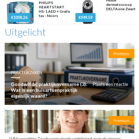
Heine
PHILIPS
dermatoscoop
HEARTSTART
DELTAone Zwart
HS-1 AED + Gratis
tas - Noors
€1008.26
€949.59
Uitgelicht
Premium
PRAKTIJKZAKEN
Goodwill bij praktijkovername (3):
Plaats een reactie
Wat is een huisartsenpraktijk
eigenlijk waard?
Premium
LHV-voorzitter Tasche nog steeds verbijsterd over de nieuwe