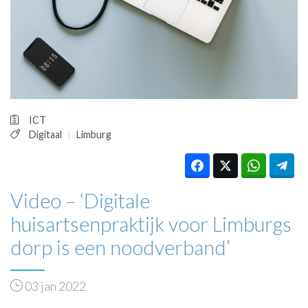
HUISARTSENPOST
PRAKTIJKZAKEN
TARIEVEN
VPHUISARTSEN
MEDISCHE VAKHANDEL
INLOGGEN
REGISTRATIE
ICT
Digitaal
Limburg
Video – ‘Digitale
huisartsenpraktijk voor Limburgs
dorp is een noodverband’
03 jan 2022