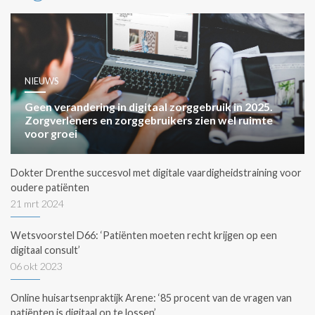
NIEUWS
Geen verandering in digitaal zorggebruik in 2025.
Zorgverleners en zorggebruikers zien wel ruimte
voor groei
Dokter Drenthe succesvol met digitale vaardigheidstraining voor
oudere patiënten
21 mrt 2024
Wetsvoorstel D66: ‘Patiënten moeten recht krijgen op een
digitaal consult’
06 okt 2023
Online huisartsenpraktijk Arene: ‘85 procent van de vragen van
patiënten is digitaal op te lossen’