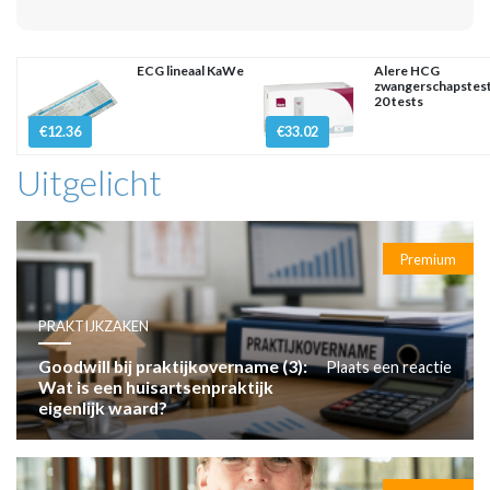
ECG lineaal KaWe
Alere HCG
zwangerschapstes
20 tests
€12.36
€33.02
Uitgelicht
Premium
PRAKTIJKZAKEN
Goodwill bij praktijkovername (3):
Plaats een reactie
Wat is een huisartsenpraktijk
eigenlijk waard?