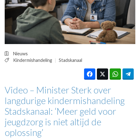
HUISARTSENPOST
PRAKTIJKZAKEN
TARIEVEN
VPHUISARTSEN
MEDISCHE VAKHANDEL
INLOGGEN
REGISTRATIE
Nieuws
Kindermishandeling
Stadskanaal
Video – Minister Sterk over
langdurige kindermishandeling
Stadskanaal: ‘Meer geld voor
jeugdzorg is niet altijd de
oplossing’