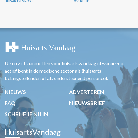
HUISARTSENPOST
OVERHEID
U kun zich aanmelden voor huisartsvandaag.nl wanneer u
actief bent in de medische sector als (huis)arts,
belangstellenden of als ondersteunend personeel.
NIEUWS
ADVERTEREN
FAQ
NIEUWSBRIEF
SCHRIJF JE NU IN
HuisartsVandaag