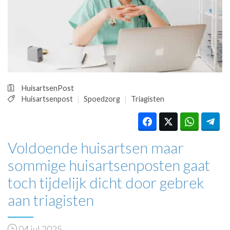
HUISARTSENPOST
PRAKTIJKZAKEN
TARIEVEN
VPHUISARTSEN
MEDISCHE VAKHANDEL
INLOGGEN
REGISTRATIE
HuisartsenPost
Huisartsenpost
Spoedzorg
Triagisten
Voldoende huisartsen maar
sommige huisartsenposten gaat
toch tijdelijk dicht door gebrek
aan triagisten
04 jul 2025