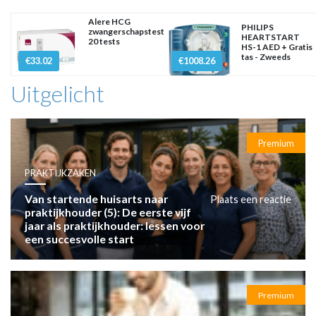
Alere HCG
PHILIPS
zwangerschapstest
HEARTSTART
20 tests
HS-1 AED + Gratis
tas - Zweeds
€33.02
€1008.26
Uitgelicht
Premium
PRAKTIJKZAKEN
Van startende huisarts naar
Plaats een reactie
praktijkhouder (5): De eerste vijf
jaar als praktijkhouder: lessen voor
een succesvolle start
Premium