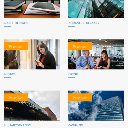
NASCHOLINGEN
ZORGVERZEKERAARS
Premium
Premium
NIEUWS
OPINIE
Premium
Premium
HUISARTSENPOST
OVERHEID