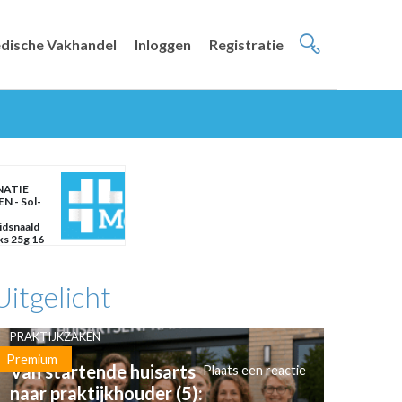
dische Vakhandel
Inloggen
Registratie
NATIE
N - Sol-
idsnaald
ks 25g 16
Uitgelicht
PRAKTIJKZAKEN
Premium
Van startende huisarts
Plaats een reactie
naar praktijkhouder (5):