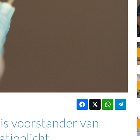
OST
EN
N
ANDEL
is voorstander van
atieplicht