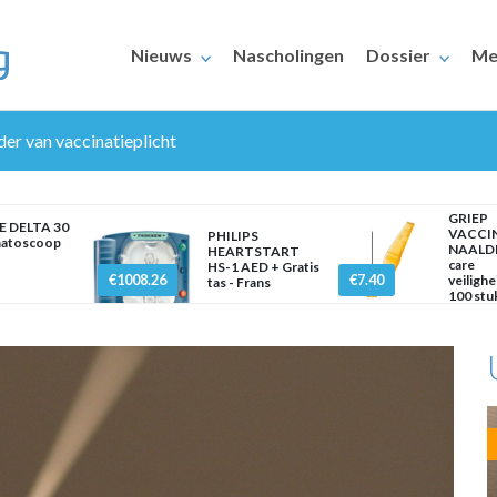
Nieuws
Nascholingen
Dossier
Me
er van vaccinatieplicht
GRIEP
E DELTA 30
VACCI
PHILIPS
atoscoop
NAALDE
HEARTSTART
care
HS-1 AED + Gratis
€1008.26
€7.40
veilighe
tas - Frans
100 stu
ERAARS
mm x