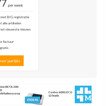
77
per week
 met BIG registratie
 alle artikelen
 het nieuwste nieuws
se factuur
gratis
voor jaarlijks
ine BETA 200
ED
Contec 600G ECG
phthalmoscoop
12 leads
€904.96