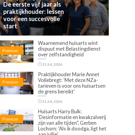
De eerste vijf jaar als
praktijkhouder: lessen
voor een succesvolle
start
Waarnemend huisarts wint
dispuut met Belastingdienst
Premium
over zelfstandigheid
31 JUL 2026
Praktijkhouder Marie Annet
Vollebregt: ‘Met deze NZa-
Premium
tarieven is voor ons huisartsen
de grens bereikt’
31 JUL 2026
Huisarts Harry Bulk:
‘Desinformatie en kwakzalverij
Premium
zijn van alle tijden”, Gerben
Lochorn: ‘Als ik doodga, ligt het
aan jullie’