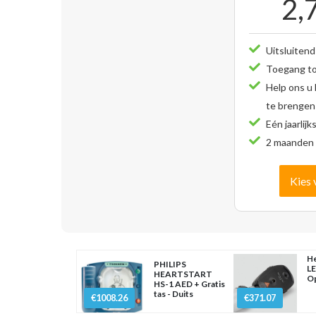
2,
Uitsluitend
Toegang tot
Help ons u
te brengen
Eén jaarlijk
2 maanden 
Kies 
He
PHILIPS
L
HEARTSTART
O
HS-1 AED + Gratis
tas - Duits
€1008.26
€371.07