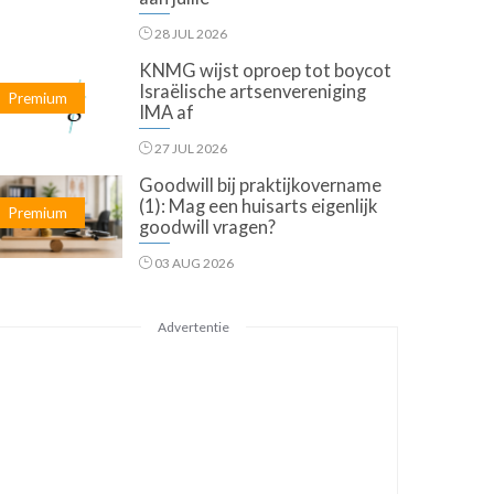
28 JUL 2026
KNMG wijst oproep tot boycot
Israëlische artsenvereniging
Premium
IMA af
27 JUL 2026
Goodwill bij praktijkovername
(1): Mag een huisarts eigenlijk
Premium
goodwill vragen?
03 AUG 2026
Advertentie