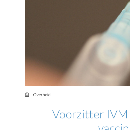
OPINIE
HUISARTSENP
PRAKTIJKZAK
TARIEVEN
VPHUISARTSE
MEDISCHE VAKH
INLOGGEN
REGISTRATIE
Overheid
Voorzitter IVM 
vaccin