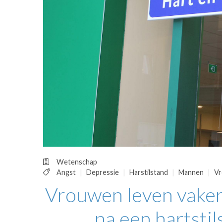
OPINIE
HUISARTSENP
PRAKTIJKZAK
TARIEVEN
VPHUISARTSE
MEDISCHE VAKH
INLOGGEN
REGISTRATIE
Wetenschap
Angst
Depressie
Harstilstand
Mannen
V
Vrouwen leven vaker
na een hartsti