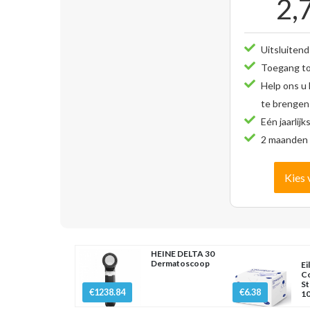
2,
Uitsluitend
Toegang tot
Help ons u
te brengen
Eén jaarlijk
2 maanden 
Kies 
HEINE DELTA 30
Dermatoscoop
Ei
Co
St
€1238.84
€6.38
10