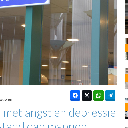
OST
EN
N
ANDEL
rouwen
 met angst en depressie
lstand dan mannen