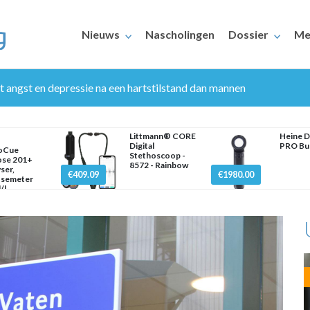
Nieuws
Nascholingen
Dossier
Me
 angst en depressie na een hartstilstand dan mannen
Littmann® CORE
Heine D
Digital
PRO Bu
oCue
Stethoscoop -
ose 201+
8572 - Rainbow
ser,
€409.09
€1980.00
osemeter
ERAARS
/l