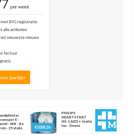
77
per week
 met BIG registratie
 alle artikelen
 het nieuwste nieuws
se factuur
gratis
voor jaarlijks
PHILIPS
landpleister
HEARTSTART
smopor E -
HS-1 AED + Gratis
eriel - Wit - 8 x
tas - Deens
€1008.26
 cm - 25 stuks