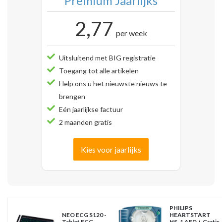
Premium Jaarlijks
2,77
per week
Uitsluitend met BIG registratie
Toegang tot alle artikelen
Help ons u het nieuwste nieuws te
brengen
Eén jaarlijkse factuur
2 maanden gratis
Kies voor jaarlijks
PHILIPS
NEO ECG S120 -
HEARTSTART
Tablet ECG
HS-1 AED + Gratis