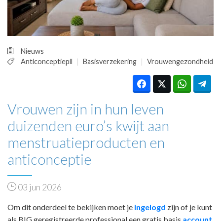
HUISARTSENPOST
PRAKTIJKZAKEN
TARIEVEN
VPHUISARTSEN
Nieuws
MEDISCHE VAKHANDEL
Anticonceptiepil
Basisverzekering
Vrouwengezondheid
INLOGGEN
REGISTRATIE
Vrouwen zijn in hun leven
duizenden euro’s kwijt aan
menstruatieproducten en
anticonceptie
03 jun 2026
Om dit onderdeel te bekijken moet je
ingelogd
zijn of je kunt
als BIG geregistreerde professional een gratis basis
account