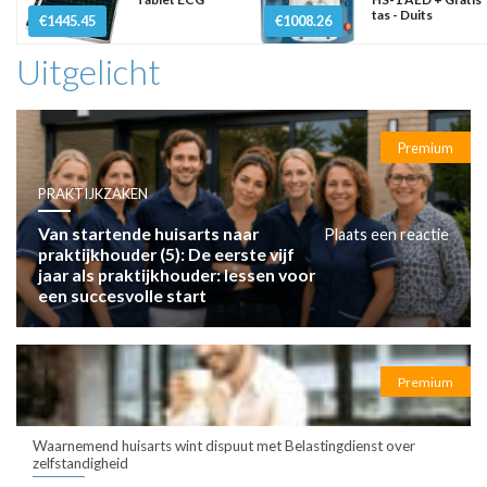
tas - Duits
€1445.45
€1008.26
Uitgelicht
Premium
PRAKTIJKZAKEN
Van startende huisarts naar
Plaats een reactie
praktijkhouder (5): De eerste vijf
jaar als praktijkhouder: lessen voor
een succesvolle start
Premium
Waarnemend huisarts wint dispuut met Belastingdienst over
zelfstandigheid