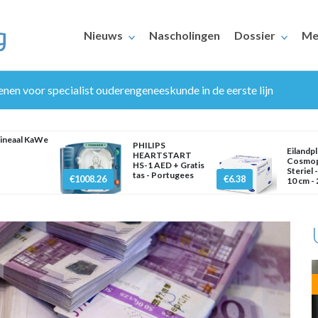
Nieuws
Nascholingen
Dossier
Me
nen voor specialist ouderengeneeskunde in de eerste lijn
lineaal KaWe
PHILIPS
Eilandpl
HEARTSTART
Cosmop
HS-1 AED + Gratis
Steriel -
tas - Portugees
€1008.26
€6.38
10 cm - 
ERAARS