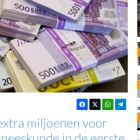
OST
EN
N
ANDEL
xtra miljoenen voor
eneeskunde in de eerste