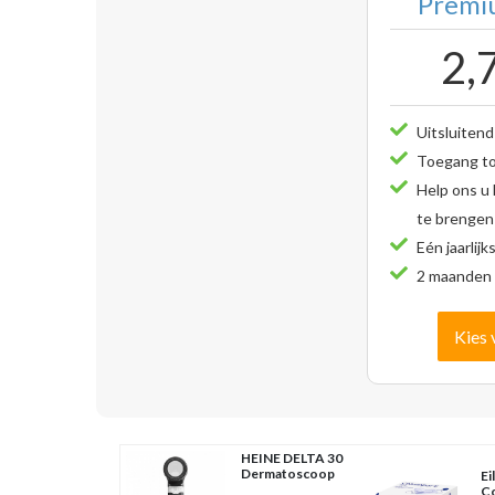
Premiu
2,
Uitsluitend
Toegang tot
Help ons u
te brengen
Eén jaarlijk
2 maanden 
Kies 
HEINE DELTA 30
Dermatoscoop
Ei
Co