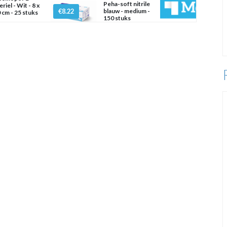
Peha-soft nitrile
eriel - Wit - 8 x
€8.22
blauw - medium -
 cm - 25 stuks
150 stuks