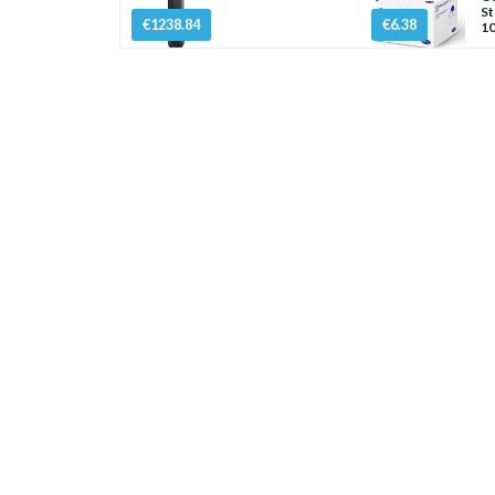
St
€1238.84
€6.38
10