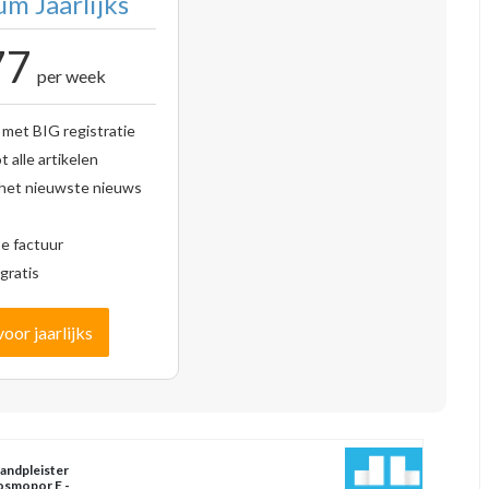
m Jaarlijks
77
per week
 met BIG registratie
 alle artikelen
 het nieuwste nieuws
se factuur
gratis
voor jaarlijks
landpleister
smopor E -