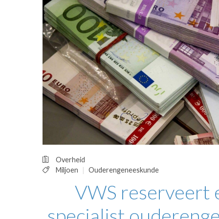
OPINIE
HUISARTSENP
PRAKTIJKZAK
TARIEVEN
VPHUISARTSE
MEDISCHE VAKH
INLOGGEN
REGISTRATIE
Overheid
Miljoen
Ouderengeneeskunde
VWS reserveert e
specialist oudereng