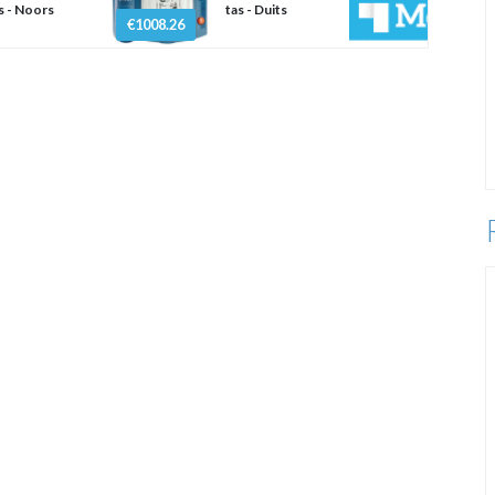
s - Noors
tas - Duits
€1008.26