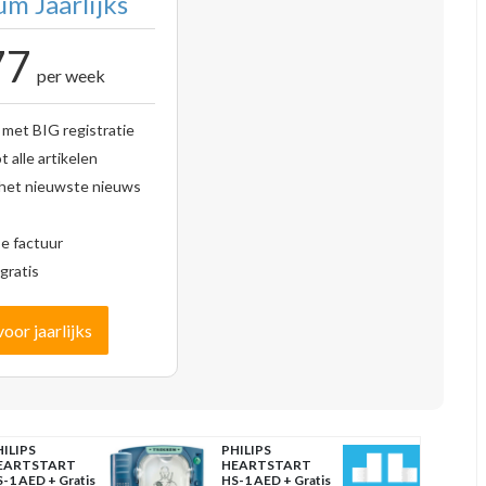
m Jaarlijks
77
per week
 met BIG registratie
 alle artikelen
 het nieuwste nieuws
se factuur
gratis
voor jaarlijks
ILIPS
PHILIPS
EARTSTART
HEARTSTART
-1 AED + Gratis
HS-1 AED + Gratis