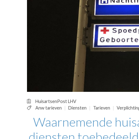
OPINIE
HUISARTSENP
PRAKTIJKZAK
TARIEVEN
VPHUISARTSE
MEDISCHE VAKH
INLOGGEN
REGISTRATIE
HuisartsenPost
LHV
Anw tarieven
Diensten
Tarieven
Verplichtin
Waarnemende huisar
diensten toebedeeld