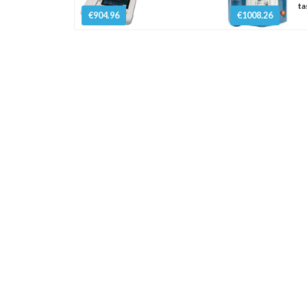
ta
€904.96
€1008.26