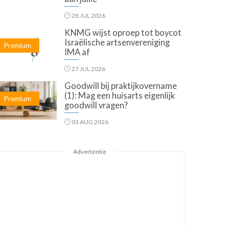
28 JUL 2026
KNMG wijst oproep tot boycot
Israëlische artsenvereniging
Premium
IMA af
27 JUL 2026
Goodwill bij praktijkovername
(1): Mag een huisarts eigenlijk
Premium
goodwill vragen?
03 AUG 2026
Advertentie