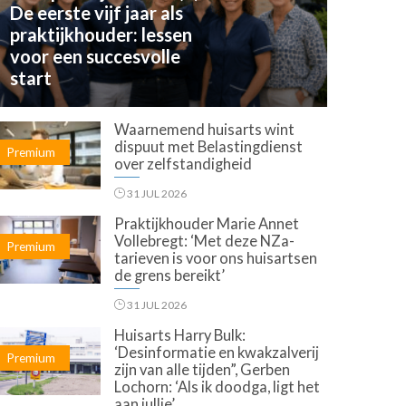
De eerste vijf jaar als
praktijkhouder: lessen
voor een succesvolle
start
Waarnemend huisarts wint
dispuut met Belastingdienst
Premium
over zelfstandigheid
31 JUL 2026
Praktijkhouder Marie Annet
Vollebregt: ‘Met deze NZa-
Premium
tarieven is voor ons huisartsen
de grens bereikt’
31 JUL 2026
Huisarts Harry Bulk:
‘Desinformatie en kwakzalverij
Premium
zijn van alle tijden”, Gerben
Lochorn: ‘Als ik doodga, ligt het
aan jullie’