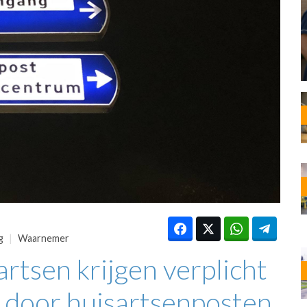
OST
EN
N
ANDEL
g
Waarnemer
tsen krijgen verplicht
 door huisartsenposten.