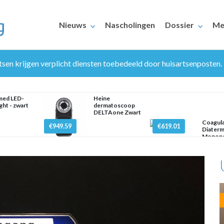
Nieuws
Nascholingen
Dossier
Me
en krijgen verplicht diensten toebedeeld door huisartsenposten.
med LED-
Heine
ght - zwart
dermatoscoop
DELTAone Zwart
Coagul
€949.59
€619.01
Diaterm
ERAARS
Monopo