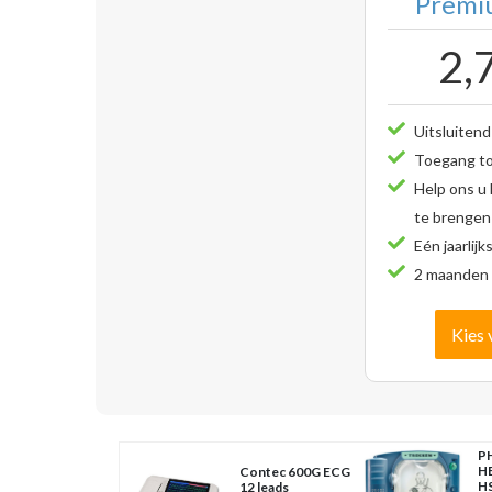
Premiu
2,
Uitsluitend
Toegang tot
Help ons u
te brengen
Eén jaarlijk
2 maanden 
Kies 
PH
H
Contec 600G ECG
HS
12 leads