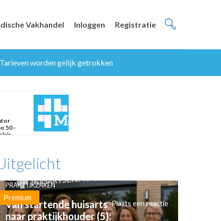
dische Vakhandel
Inloggen
Registratie
 Tarieven worden gelijk getrokken
ator
o 50 -
lair
Uitgelicht
PRAKTIJKZAKEN
Premium
Van startende huisarts
Plaats een reactie
naar praktijkhouder (5):