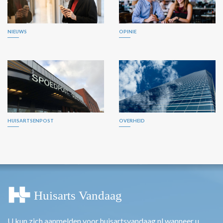
NIEUWS
OPINIE
HUISARTSENPOST
OVERHEID
U kun zich aanmelden voor huisartsvandaag.nl wanneer u