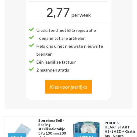
2,77
per week
Uitsluitend met BIG registratie
Toegang tot alle artikelen
Help ons u het nieuwste nieuws te
brengen
Eén jaarlijkse factuur
2 maanden gratis
Kies voor jaarlijks
Stereinox Self-
PHILIPS
Sealing
HEARTSTART
sterilisatiezakje
HS-1 AED + Gratis
57 x 130 mm 200
tas - Noors