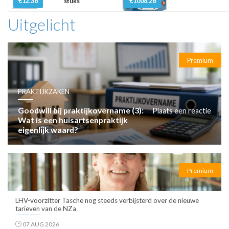
€12.36
€1008.26
stuks
Uitgelicht
Premium
PRAKTIJKZAKEN
Goodwill bij praktijkovername (3):
Plaats een reactie
Wat is een huisartsenpraktijk
eigenlijk waard?
Premium
LHV-voorzitter Tasche nog steeds verbijsterd over de nieuwe
tarieven van de NZa
07 AUG 2026