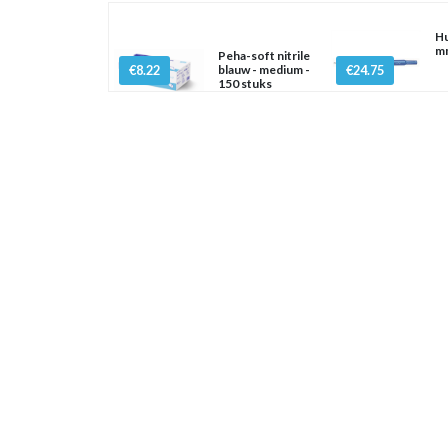
Hu
mm
Peha-soft nitrile
€8.22
blauw - medium -
€24.75
150 stuks