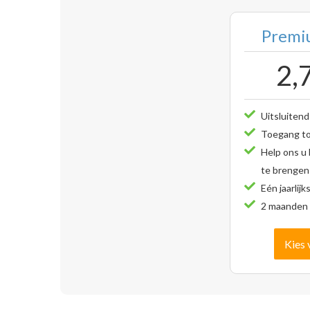
Premiu
2,
Uitsluitend
Toegang tot
Help ons u
te brengen
Eén jaarlijk
2 maanden 
Kies 