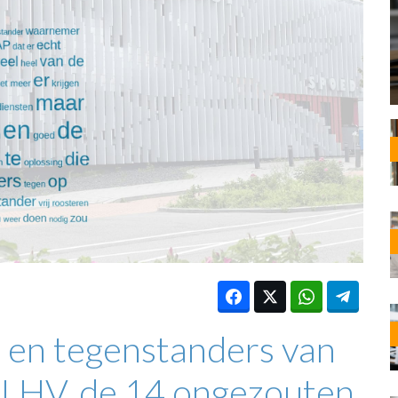
OST
EN
N
ANDEL
 en tegenstanders van
e LHV, de 14 ongezouten