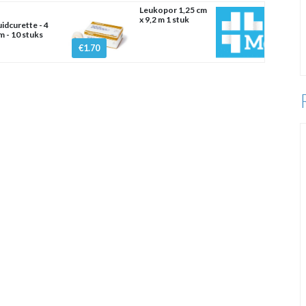
Leukopor 1,25 cm
x 9,2 m 1 stuk
idcurette - 4
 - 10 stuks
€1.70