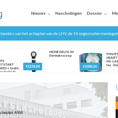
Nieuws
Nascholingen
Dossier
Me
anders van het actieplan van de LHV, de 14 ongezouten meningen 
HEINE DELTA 30
PHILIP
Dermatoscoop
HEART
IPS
HS-1 AE
RTSTART
tas - Du
€1238.84
€1008.26
AED + Gratis
ERAARS
 Nederlands