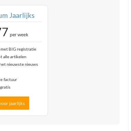
m Jaarlijks
77
per week
 met BIG registratie
 alle artikelen
 het nieuwste nieuws
se factuur
gratis
voor jaarlijks