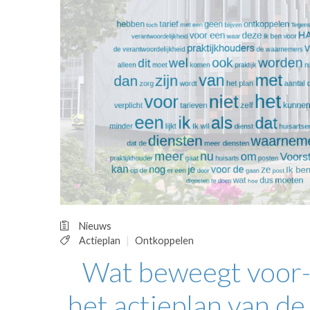
OPINIE
HUISARTSENP
PRAKTIJKZAK
TARIEVEN
VPHUISARTSE
MEDISCHE VAKH
INLOGGEN
REGISTRATIE
Nieuws
Actieplan
Ontkoppelen
Wat beweegt voor-
het actieplan van d