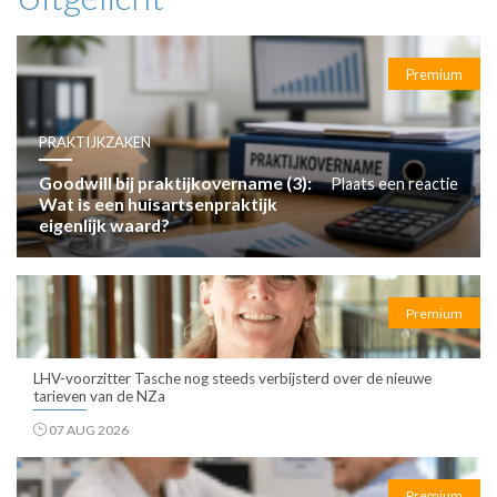
Premium
PRAKTIJKZAKEN
Goodwill bij praktijkovername (3):
Plaats een reactie
Wat is een huisartsenpraktijk
eigenlijk waard?
Premium
LHV-voorzitter Tasche nog steeds verbijsterd over de nieuwe
tarieven van de NZa
07 AUG 2026
Premium