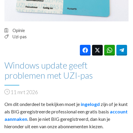
HUISARTSENPOST
PRAKTIJKZAKEN
TARIEVEN
VPHUISARTSEN
Opinie
MEDISCHE VAKHANDEL
Uzi-pas
INLOGGEN
REGISTRATIE
Windows update geeft
problemen met UZI-pas
11 mrt 2026
Om dit onderdeel te bekijken moet je
ingelogd
zijn of je kunt
als BIG geregistreerde professional een gratis basis
account
aanmaken
. Ben je niet BIG geregistreerd, dan kun je
hieronder uit een van onze abonnementen kiezen.