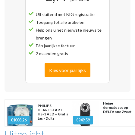
Uitsluitend met BIG registratie
Toegang tot alle artikelen
Help ons u het nieuwste nieuws te
brengen
Eén jaarlijkse factuur
2 maanden gratis
Kies voor jaarlijks
Heine
PHILIPS
dermatoscoop
HEARTSTART
DELTAone Zwart
HS-1 AED + Gratis
tas - Duits
€1008.26
€949.59
Uitgelicht