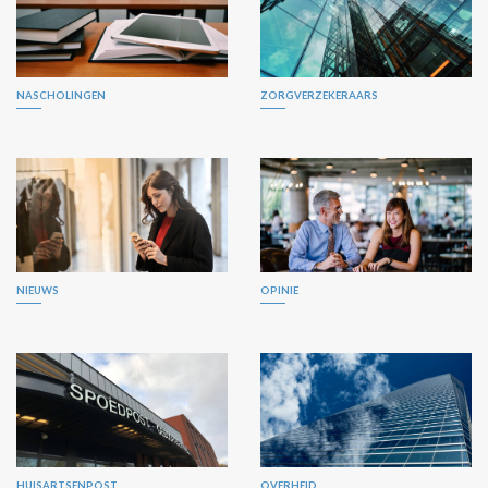
NASCHOLINGEN
ZORGVERZEKERAARS
NIEUWS
OPINIE
HUISARTSENPOST
OVERHEID