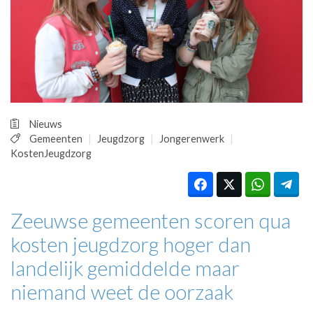
HUISARTSENPOST
PRAKTIJKZAKEN
TARIEVEN
VPHUISARTSEN
MEDISCHE VAKHANDEL
INLOGGEN
REGISTRATIE
Nieuws
Gemeenten
Jeugdzorg
Jongerenwerk
KostenJeugdzorg
Zeeuwse gemeenten scoren qua
kosten jeugdzorg hoger dan
landelijk gemiddelde maar
niemand weet de oorzaak