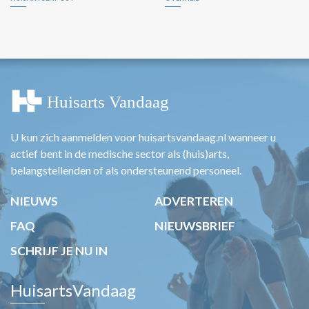
U kun zich aanmelden voor huisartsvandaag.nl wanneer u
actief bent in de medische sector als (huis)arts,
belangstellenden of als ondersteunend personeel.
NIEUWS
ADVERTEREN
FAQ
NIEUWSBRIEF
SCHRIJF JE NU IN
HuisartsVandaag