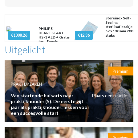
Stereinox Self-
Sealing
sterilisatiezakje
PHILIPS
57 x 130 mm 200
HEARTSTART
€1008.26
€12.36
stuks
HS-1 AED + Gratis
tas - Engels
Uitgelicht
Premium
PRAKTIJKZAKEN
Van startende huisarts naar
Plaats een reactie
praktijkhouder (5): De eerste vijf
jaar als praktijkhouder: lessen voor
een succesvolle start
Premium