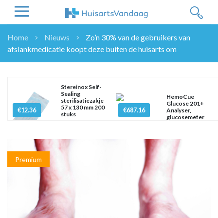
Home
Nieuws
Zo’n 30% van de gebruikers van
afslankmedicatie koopt deze buiten de huisarts om
NIEUWS
NIEUWS
OVERHEID
Stereinox Self-
Sealing
WETENSCHAP
HemoCue
sterilisatiezakje
Glucose 201+
57 x 130 mm 200
ZORGVERZEKERAARS
€12.36
€687.16
Analyser,
stuks
glucosemeter
ICT
mmol/l
NASCHOLINGEN
DOSSIER
Premium
ENQUÊTES
NHG
LHV
OPINIE