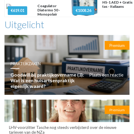
HS-1 AED + Gratis
Coagulator
tas - Italiaans
Diatermo 50 -
€619.01
€1008.26
Monopolair
Uitgelicht
Premium
PRAKTIJKZAKEN
Goodwill bij praktijkovername (3):
Plaats een reactie
Wat is een huisartsenpraktijk
eigenlijk waard?
Premium
LHV-voorzitter Tasche nog steeds verbijsterd over de nieuwe
tarieven van de NZa