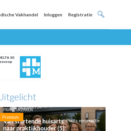
dische Vakhandel
Inloggen
Registratie
DELTA 30
oscoop
Uitgelicht
PRAKTIJKZAKEN
Premium
Van startende huisarts
Plaats een reactie
naar praktijkhouder (5):