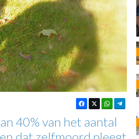
OST
EN
N
ANDEL
 van 40% van het aantal
n dat zelfmoord pleegt