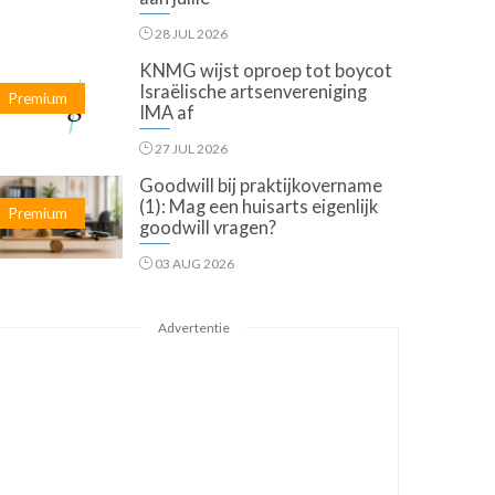
28 JUL 2026
KNMG wijst oproep tot boycot
Israëlische artsenvereniging
Premium
IMA af
27 JUL 2026
Goodwill bij praktijkovername
(1): Mag een huisarts eigenlijk
Premium
goodwill vragen?
03 AUG 2026
Advertentie