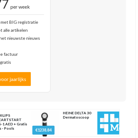
77
per week
 met BIG registratie
 alle artikelen
 het nieuwste nieuws
se factuur
gratis
voor jaarlijks
HEINE DELTA 30
ILIPS
Dermatoscoop
EARTSTART
-1 AED + Gratis
s - Pools
€1238.84