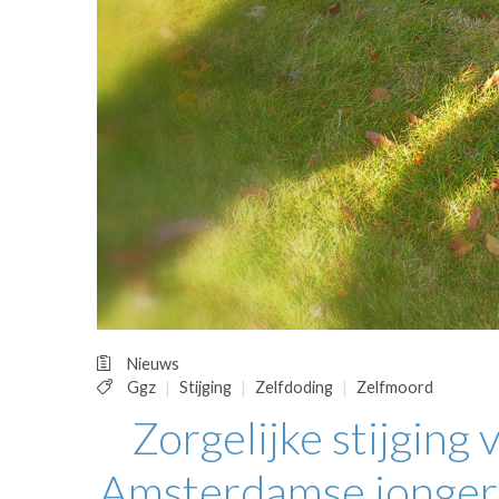
OPINIE
HUISARTSENP
PRAKTIJKZAK
TARIEVEN
VPHUISARTSE
MEDISCHE VAKH
INLOGGEN
REGISTRATIE
Nieuws
Ggz
Stijging
Zelfdoding
Zelfmoord
Zorgelijke stijging
Amsterdamse jongere