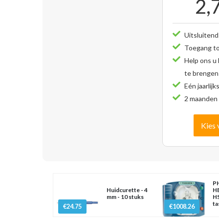
2,
Uitsluitend
Toegang tot
Help ons u
te brengen
Eén jaarlijk
2 maanden 
Kies 
PH
Huidcurette - 4
H
mm - 10 stuks
HS
ta
€24.75
€1008.26