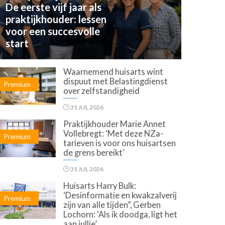
De eerste vijf jaar als
praktijkhouder: lessen
voor een succesvolle
start
Waarnemend huisarts wint
dispuut met Belastingdienst
Premium
over zelfstandigheid
31 JUL 2026
Praktijkhouder Marie Annet
Vollebregt: ‘Met deze NZa-
Premium
tarieven is voor ons huisartsen
de grens bereikt’
31 JUL 2026
Huisarts Harry Bulk:
‘Desinformatie en kwakzalverij
Premium
zijn van alle tijden”, Gerben
Lochorn: ‘Als ik doodga, ligt het
aan jullie’