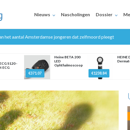
Nieuws
Nascholingen
Dossier
Me
van het aantal Amsterdamse jongeren dat zelfmoord pleegt
Heine BETA 200
HEINE 
LED
Dermat
ECG S120 -
Ophthalmoscoop
et ECG
€371.07
€1238.84
ERAARS