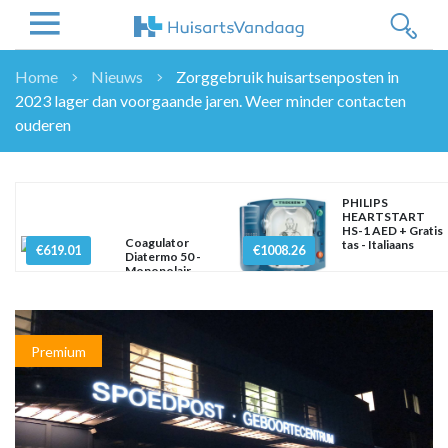
Home
Nieuws
Zorggebruik huisartsenposten in
2023 lager dan voorgaande jaren. Weer minder contacten
NIEUWS
ouderen
NIEUWS
OVERHEID
WETENSCHAP
PHILIPS
HEARTSTART
ZORGVERZEKERAARS
HS-1 AED + Gratis
Coagulator
tas - Italiaans
€619.01
ICT
€1008.26
Diatermo 50 -
Monopolair
NASCHOLINGEN
DOSSIER
ENQUÊTES
Premium
NHG
LHV
OPINIE