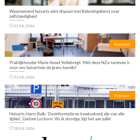
Waarnemend huisarts wint dispuut met Belastingdienst over
zelfstandigheid
31 JUL 2026
Premium
Praktijkhouder Marie Annet Vollebregt: ‘Met deze NZa-tarieven is
voor ons huisartsen de grens bereikt’
31 JUL 2026
Premium
Huisarts Harry Bulk: ‘Desinformatie en kwakzalverij zijn van alle
tijden”, Gerben Lochorn: ‘Als ik doodga, ligt het aan jullie’
28 JUL 2026