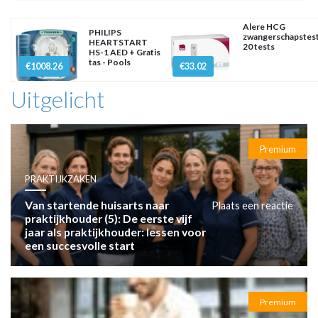
Alere HCG
PHILIPS
zwangerschapstes
HEARTSTART
20 tests
HS-1 AED + Gratis
tas - Pools
€1008.26
€33.02
Uitgelicht
Premium
PRAKTIJKZAKEN
Van startende huisarts naar
Plaats een reactie
praktijkhouder (5): De eerste vijf
jaar als praktijkhouder: lessen voor
een succesvolle start
Premium