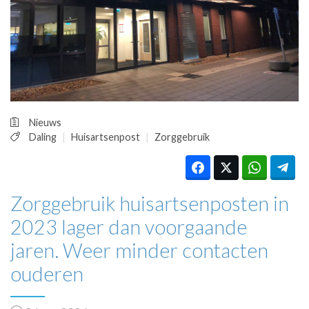
HUISARTSENPOST
PRAKTIJKZAKEN
TARIEVEN
VPHUISARTSEN
MEDISCHE VAKHANDEL
INLOGGEN
REGISTRATIE
Nieuws
Daling
Huisartsenpost
Zorggebruik
Zorggebruik huisartsenposten in
2023 lager dan voorgaande
jaren. Weer minder contacten
ouderen