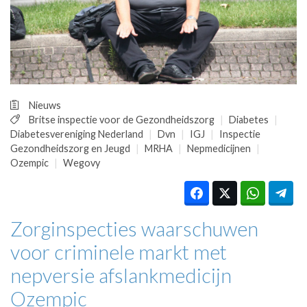
HUISARTSENPOST
PRAKTIJKZAKEN
TARIEVEN
VPHUISARTSEN
MEDISCHE VAKHANDEL
INLOGGEN
Nieuws
REGISTRATIE
Britse inspectie voor de Gezondheidszorg
Diabetes
Diabetesvereniging Nederland
Dvn
IGJ
Inspectie
Gezondheidszorg en Jeugd
MRHA
Nepmedicijnen
Ozempic
Wegovy
Zorginspecties waarschuwen
voor criminele markt met
nepversie afslankmedicijn
Ozempic