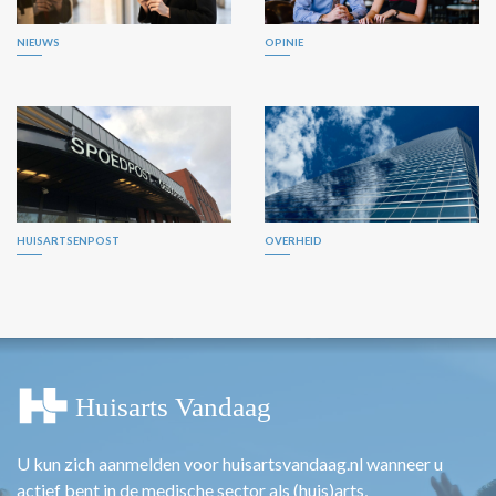
NIEUWS
OPINIE
HUISARTSENPOST
OVERHEID
U kun zich aanmelden voor huisartsvandaag.nl wanneer u
actief bent in de medische sector als (huis)arts,