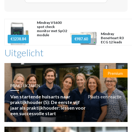
Mindray VS600
spot check
monitor met SpO2
Mindray
module
BeneHeart R3
€1238.84
€987.60
ECG 12 leads
Uitgelicht
Premium
PRAKTIJKZAKEN
Van startende huisarts naar
Plaats een reactie
praktijkhouder (5): De eerste vijf
jaar als praktijkhouder: lessen voor
een succesvolle start