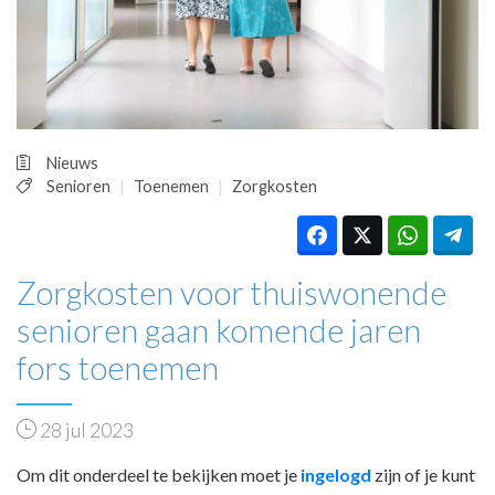
HUISARTSENPOST
PRAKTIJKZAKEN
TARIEVEN
VPHUISARTSEN
MEDISCHE VAKHANDEL
INLOGGEN
Nieuws
REGISTRATIE
Senioren
Toenemen
Zorgkosten
Zorgkosten voor thuiswonende
senioren gaan komende jaren
fors toenemen
28 jul 2023
Om dit onderdeel te bekijken moet je
ingelogd
zijn of je kunt