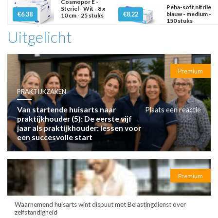
Cosmopor E -
Peha-soft nitrile
Steriel - Wit - 8 x
€6.38
€8.22
blauw - medium -
10 cm - 25 stuks
150 stuks
Uitgelicht
Premium
PRAKTIJKZAKEN
Van startende huisarts naar
Plaats een reactie
praktijkhouder (5): De eerste vijf
jaar als praktijkhouder: lessen voor
een succesvolle start
Premium
Waarnemend huisarts wint dispuut met Belastingdienst over
zelfstandigheid