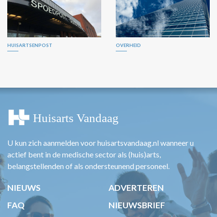
HUISARTSENPOST
OVERHEID
U kun zich aanmelden voor huisartsvandaag.nl wanneer u
actief bent in de medische sector als (huis)arts,
belangstellenden of als ondersteunend personeel.
NIEUWS
ADVERTEREN
FAQ
NIEUWSBRIEF