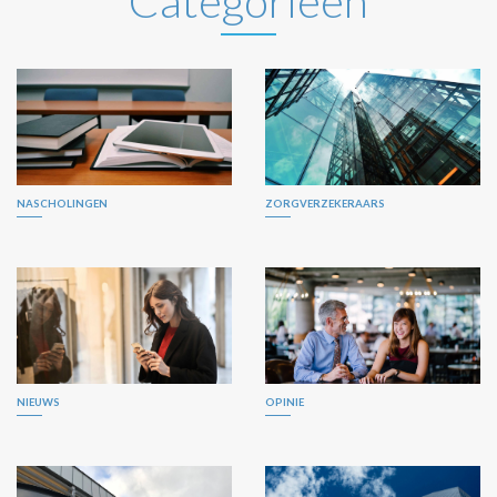
Categorieën
NASCHOLINGEN
ZORGVERZEKERAARS
NIEUWS
OPINIE