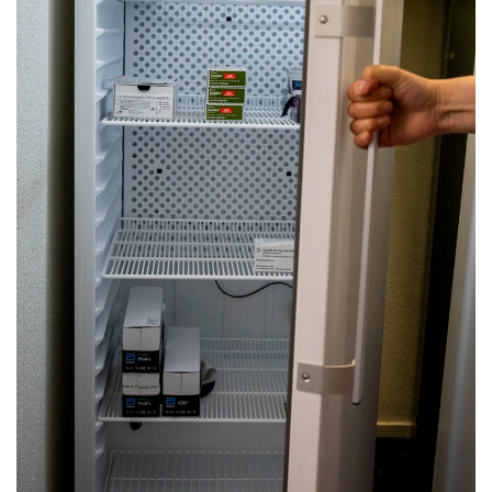
HUISARTSENPOST
PRAKTIJKZAKEN
TARIEVEN
VPHUISARTSEN
MEDISCHE VAKHANDEL
INLOGGEN
REGISTRATIE