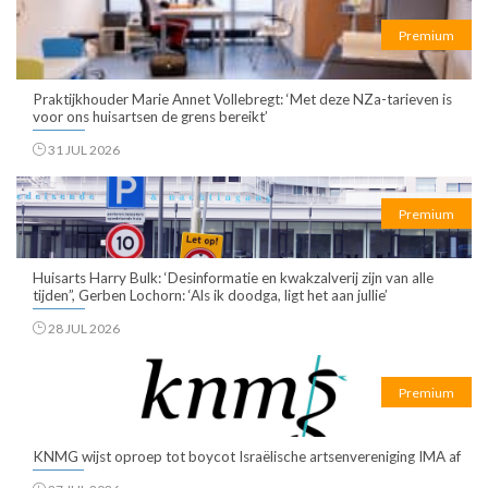
Premium
Praktijkhouder Marie Annet Vollebregt: ‘Met deze NZa-tarieven is
voor ons huisartsen de grens bereikt’
31 JUL 2026
Premium
Huisarts Harry Bulk: ‘Desinformatie en kwakzalverij zijn van alle
tijden”, Gerben Lochorn: ‘Als ik doodga, ligt het aan jullie’
28 JUL 2026
Premium
KNMG wijst oproep tot boycot Israëlische artsenvereniging IMA af