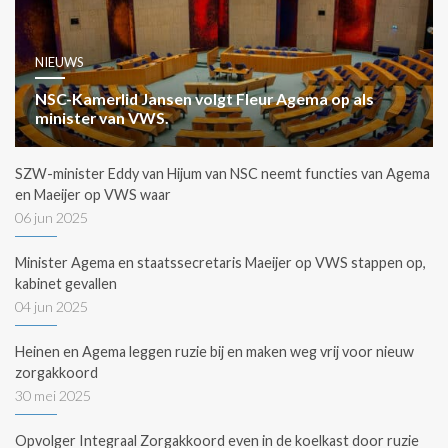
NIEUWS
NSC-Kamerlid Jansen volgt Fleur Agema op als
minister van VWS.
SZW-minister Eddy van Hijum van NSC neemt functies van Agema
en Maeijer op VWS waar
06 jun 2025
Minister Agema en staatssecretaris Maeijer op VWS stappen op,
kabinet gevallen
04 jun 2025
Heinen en Agema leggen ruzie bij en maken weg vrij voor nieuw
zorgakkoord
30 mei 2025
Opvolger Integraal Zorgakkoord even in de koelkast door ruzie