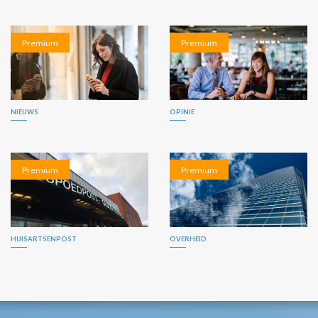
Premium
Premium
NIEUWS
OPINIE
Premium
Premium
HUISARTSENPOST
OVERHEID