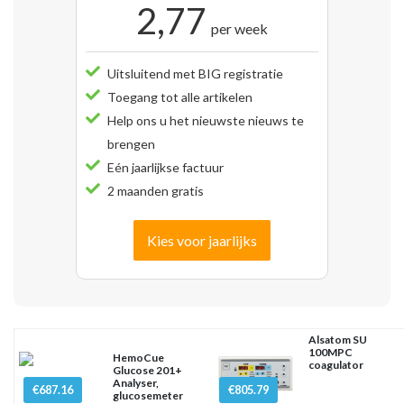
2,77
per week
Uitsluitend met BIG registratie
Toegang tot alle artikelen
Help ons u het nieuwste nieuws te
brengen
Eén jaarlijkse factuur
2 maanden gratis
Kies voor jaarlijks
Alsatom SU
100MPC
HemoCue
coagulator
Glucose 201+
Analyser,
€687.16
€805.79
glucosemeter