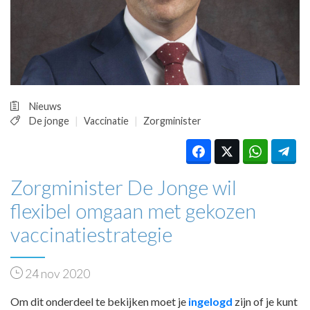
HUISARTSENPOST
PRAKTIJKZAKEN
TARIEVEN
VPHUISARTSEN
MEDISCHE VAKHANDEL
INLOGGEN
Nieuws
REGISTRATIE
De jonge
Vaccinatie
Zorgminister
Zorgminister De Jonge wil
flexibel omgaan met gekozen
vaccinatiestrategie
24 nov 2020
Om dit onderdeel te bekijken moet je
ingelogd
zijn of je kunt