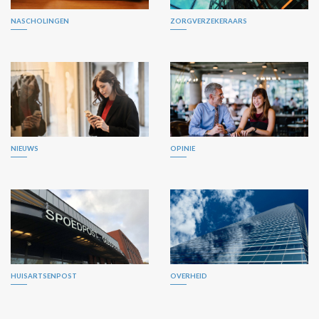
NASCHOLINGEN
ZORGVERZEKERAARS
NIEUWS
OPINIE
HUISARTSENPOST
OVERHEID