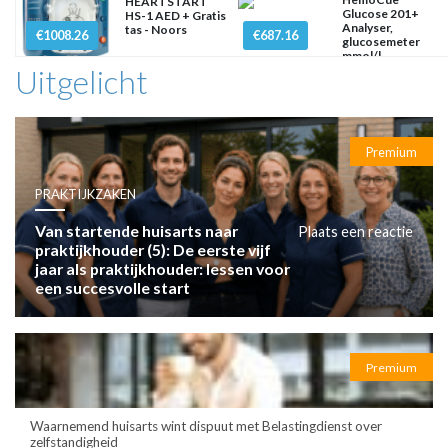
HEARTSTART
Glucose 201+
HS-1 AED + Gratis
Analyser,
tas - Noors
€1008.26
€687.16
glucosemeter
mmol/l
Uitgelicht
Premium
PRAKTIJKZAKEN
Van startende huisarts naar
Plaats een reactie
praktijkhouder (5): De eerste vijf
jaar als praktijkhouder: lessen voor
een succesvolle start
Premium
Waarnemend huisarts wint dispuut met Belastingdienst over
zelfstandigheid