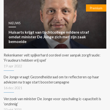
Premium
NIEUWS
Huisarts krijgt van tuchtcollege mildere straf
omdat minister De Jonge zich met zijn zaak
bemoeide
Rekenkamer velt spijkerhard oordeel over aanpak zorgfraude:
‘Fraudeurs hebben vrij spel’
19 apr 2022
De Jonge vraagt Gezondheidsraad om te reflecteren op haar
adviezen na trage start boostercampagne
16 dec 2021
Verzoek van minister De Jonge voor opschaling ic-capaciteit is
‘onzinnig’
22 okt 2021