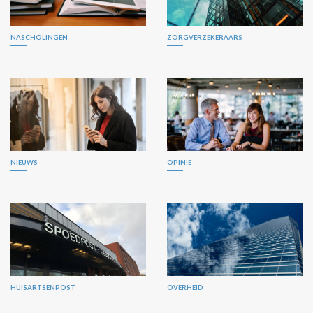
NASCHOLINGEN
ZORGVERZEKERAARS
NIEUWS
OPINIE
HUISARTSENPOST
OVERHEID