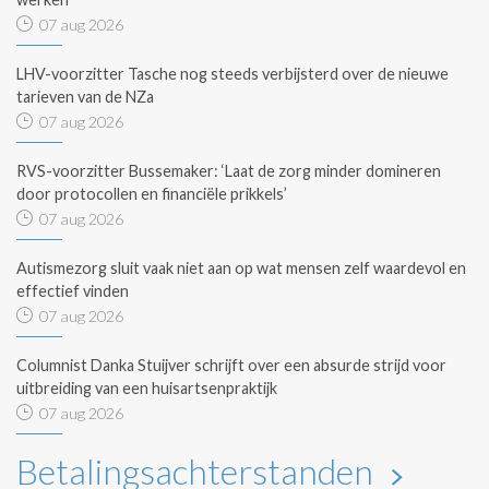
07 aug 2026
LHV-voorzitter Tasche nog steeds verbijsterd over de nieuwe
tarieven van de NZa
07 aug 2026
RVS-voorzitter Bussemaker: ‘Laat de zorg minder domineren
door protocollen en financiële prikkels’
07 aug 2026
Autismezorg sluit vaak niet aan op wat mensen zelf waardevol en
effectief vinden
07 aug 2026
Columnist Danka Stuijver schrijft over een absurde strijd voor
uitbreiding van een huisartsenpraktijk
07 aug 2026
Betalingsachterstanden