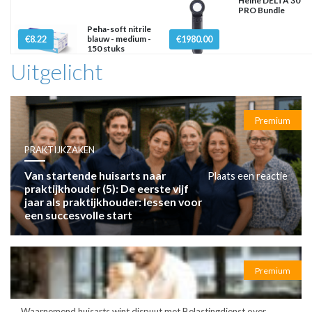
Heine DELTA 30
PRO Bundle
Peha-soft nitrile
€8.22
blauw - medium -
€1980.00
150 stuks
Uitgelicht
Premium
PRAKTIJKZAKEN
Van startende huisarts naar
Plaats een reactie
praktijkhouder (5): De eerste vijf
jaar als praktijkhouder: lessen voor
een succesvolle start
Premium
Waarnemend huisarts wint dispuut met Belastingdienst over