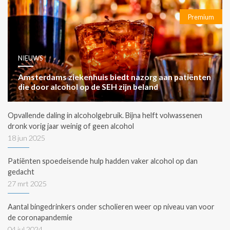
Premium
NIEUWS
Amsterdams ziekenhuis biedt nazorg aan patiënten
die door alcohol op de SEH zijn beland
Opvallende daling in alcoholgebruik. Bijna helft volwassenen
dronk vorig jaar weinig of geen alcohol
18 jun 2025
Patiënten spoedeisende hulp hadden vaker alcohol op dan
gedacht
27 mrt 2025
Aantal bingedrinkers onder scholieren weer op niveau van voor
de coronapandemie
04 jul 2024