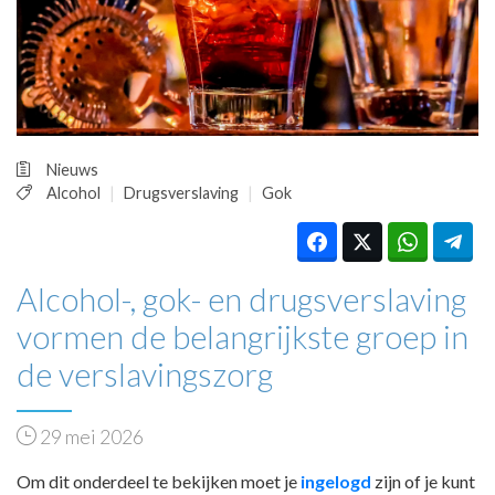
HUISARTSENPOST
PRAKTIJKZAKEN
TARIEVEN
VPHUISARTSEN
MEDISCHE VAKHANDEL
INLOGGEN
Nieuws
REGISTRATIE
Alcohol
Drugsverslaving
Gok
Alcohol-, gok- en drugsverslaving
vormen de belangrijkste groep in
de verslavingszorg
29 mei 2026
Om dit onderdeel te bekijken moet je
ingelogd
zijn of je kunt