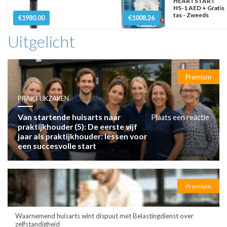
HEARTSTART
HS-1 AED + Gratis
tas - Zweeds
€1980.00
€1008.26
Uitgelicht
Premium
PRAKTIJKZAKEN
Van startende huisarts naar
Plaats een reactie
praktijkhouder (5): De eerste vijf
jaar als praktijkhouder: lessen voor
een succesvolle start
Premium
Waarnemend huisarts wint dispuut met Belastingdienst over
zelfstandigheid