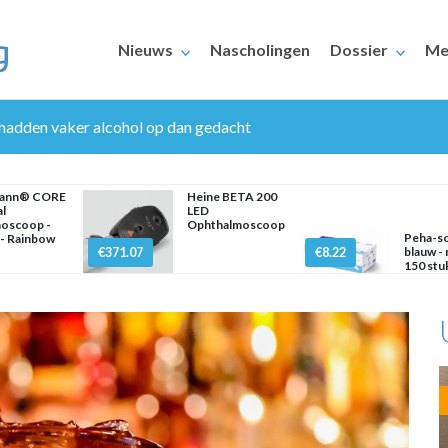
Nieuws
Nascholingen
Dossier
Me
 hadden vaker alcohol op dan gedacht
mann® CORE
Heine BETA 200
al
LED
hoscoop -
Ophthalmoscoop
Peha-sof
- Rainbow
€371.07
€8.22
blauw -
150 stu
ERAARS