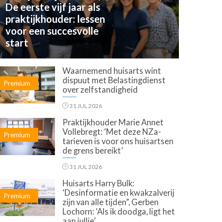
De eerste vijf jaar als
praktijkhouder: lessen
voor een succesvolle
start
Waarnemend huisarts wint
dispuut met Belastingdienst
Premium
over zelfstandigheid
31 JUL 2026
Praktijkhouder Marie Annet
Vollebregt: ‘Met deze NZa-
Premium
tarieven is voor ons huisartsen
de grens bereikt’
31 JUL 2026
Huisarts Harry Bulk:
‘Desinformatie en kwakzalverij
Premium
zijn van alle tijden”, Gerben
Lochorn: ‘Als ik doodga, ligt het
aan jullie’