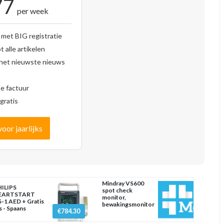
77
per week
 met BIG registratie
 alle artikelen
 het nieuwste nieuws
se factuur
gratis
voor jaarlijks
Mindray VS600
ILIPS
spot check
EARTSTART
monitor,
-1 AED + Gratis
bewakingsmonitor
s - Spaans
€784.30