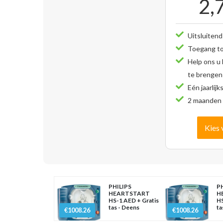
2,
Uitsluitend
Toegang tot
Help ons u
te brengen
Eén jaarlijk
2 maanden 
Kies 
PHILIPS
PH
HEARTSTART
H
HS-1 AED + Gratis
HS
tas - Deens
ta
€1008.26
€1008.26