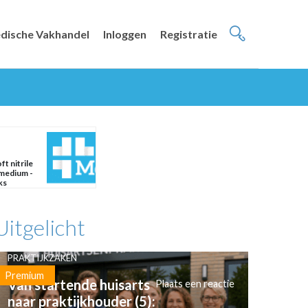
dische Vakhandel
Inloggen
Registratie
t nitrile
 medium -
ks
Uitgelicht
PRAKTIJKZAKEN
Premium
Van startende huisarts
Plaats een reactie
naar praktijkhouder (5):