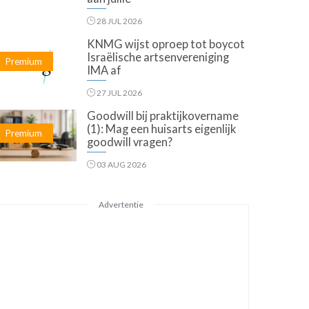
28 JUL 2026
KNMG wijst oproep tot boycot
Israëlische artsenvereniging
Premium
IMA af
27 JUL 2026
Goodwill bij praktijkovername
(1): Mag een huisarts eigenlijk
Premium
goodwill vragen?
03 AUG 2026
Advertentie