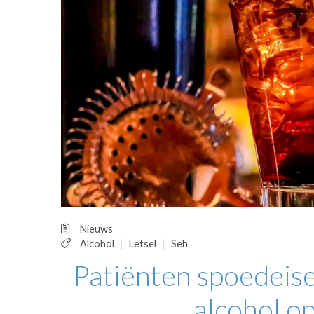
OPINIE
HUISARTSENP
PRAKTIJKZAK
TARIEVEN
VPHUISARTSE
MEDISCHE VAKH
INLOGGEN
REGISTRATIE
Nieuws
Alcohol
Letsel
Seh
Patiënten spoedeis
alcohol o