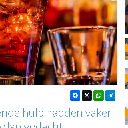
OST
EN
N
ANDEL
ende hulp hadden vaker
p dan gedacht