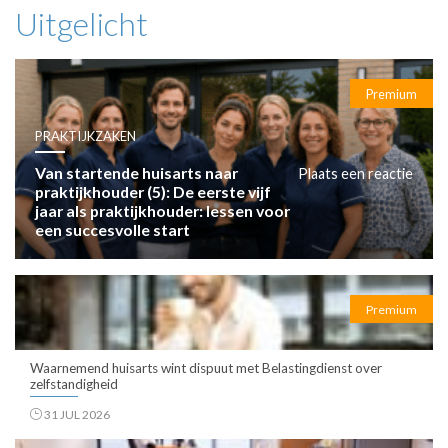
Uitgelicht
Premium
PRAKTIJKZAKEN
Van startende huisarts naar
Plaats een reactie
praktijkhouder (5): De eerste vijf
jaar als praktijkhouder: lessen voor
een succesvolle start
Premium
Waarnemend huisarts wint dispuut met Belastingdienst over
zelfstandigheid
31 JUL 2026