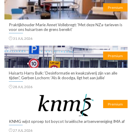
Premium
Praktijkhouder Marie Annet Vollebregt: ‘Met deze NZa-tarieven is
voor ons huisartsen de grens bereikt’
31 JUL 2026
Premium
Huisarts Harry Bulk: ‘Desinformatie en kwakzalverij zijn van alle
tijden”, Gerben Lochorn: ‘Als ik doodga, ligt het aan jullie’
28 JUL 2026
Premium
KNMG wijst oproep tot boycot Israëlische artsenvereniging IMA af
27 JUL 2026