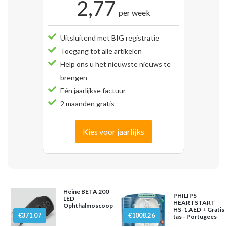
2,77
per week
Uitsluitend met BIG registratie
Toegang tot alle artikelen
Help ons u het nieuwste nieuws te
brengen
Eén jaarlijkse factuur
2 maanden gratis
Kies voor jaarlijks
Heine BETA 200
PHILIPS
LED
HEARTSTART
Ophthalmoscoop
HS-1 AED + Gratis
€371.07
€1008.26
tas - Portugees