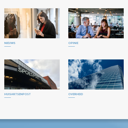
NIEUWS
OPINIE
HUISARTSENPOST
OVERHEID