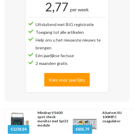
2,77
per week
Uitsluitend met BIG registratie
Toegang tot alle artikelen
Help ons u het nieuwste nieuws te
brengen
Eén jaarlijkse factuur
2 maanden gratis
Kies voor jaarlijks
Mindray VS600
Alsatom SU
spot check
100MPC
monitor met SpO2
coagulator
module
€1238.84
€805.79