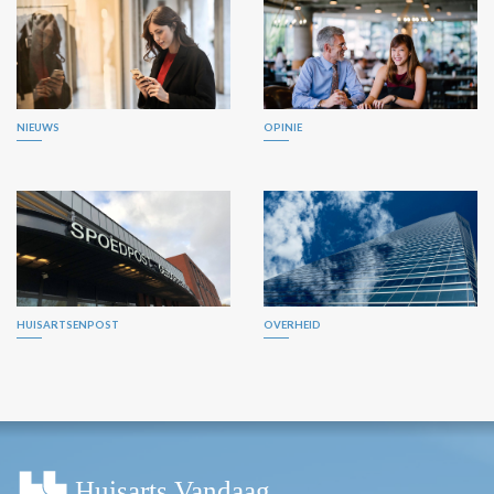
NIEUWS
OPINIE
HUISARTSENPOST
OVERHEID