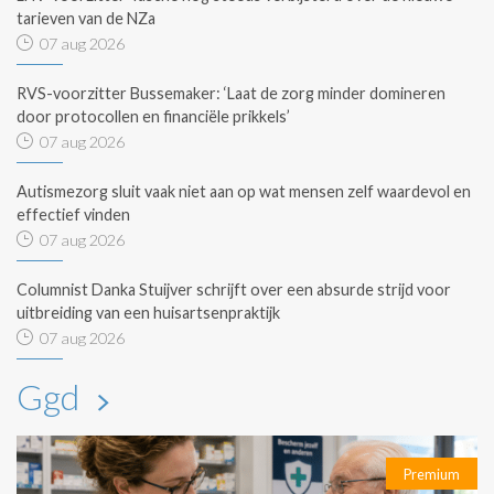
tarieven van de NZa
07 aug 2026
RVS-voorzitter Bussemaker: ‘Laat de zorg minder domineren
door protocollen en financiële prikkels’
07 aug 2026
Autismezorg sluit vaak niet aan op wat mensen zelf waardevol en
effectief vinden
07 aug 2026
Columnist Danka Stuijver schrijft over een absurde strijd voor
uitbreiding van een huisartsenpraktijk
07 aug 2026
Ggd
Premium