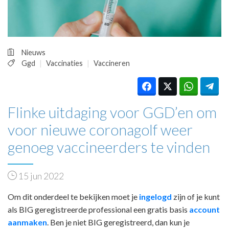
HUISARTSENPOST
PRAKTIJKZAKEN
TARIEVEN
VPHUISARTSEN
Nieuws
MEDISCHE VAKHANDEL
Ggd
Vaccinaties
Vaccineren
INLOGGEN
REGISTRATIE
Flinke uitdaging voor GGD’en om
voor nieuwe coronagolf weer
genoeg vaccineerders te vinden
15 jun 2022
Om dit onderdeel te bekijken moet je
ingelogd
zijn of je kunt
als BIG geregistreerde professional een gratis basis
account
aanmaken
. Ben je niet BIG geregistreerd, dan kun je