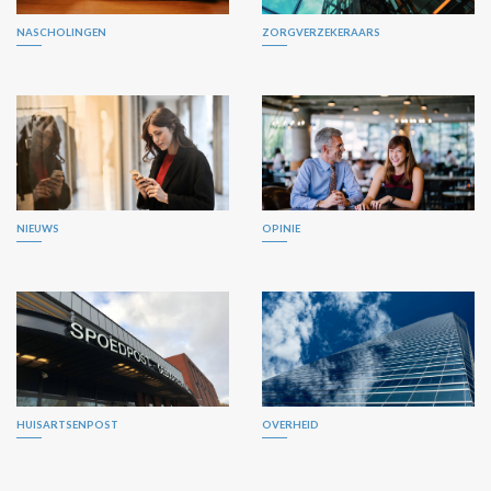
NASCHOLINGEN
ZORGVERZEKERAARS
NIEUWS
OPINIE
HUISARTSENPOST
OVERHEID