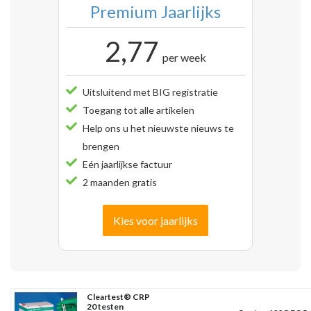
Premium Jaarlijks
2,77
per week
Uitsluitend met BIG registratie
Toegang tot alle artikelen
Help ons u het nieuwste nieuws te
brengen
Eén jaarlijkse factuur
2 maanden gratis
Kies voor jaarlijks
Cleartest® CRP
20 testen