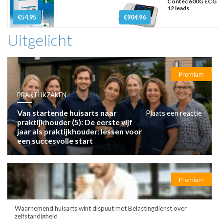
Contec 600G ECG
12 leads
€54.95
€904.96
Uitgelicht
Premium
PRAKTIJKZAKEN
Van startende huisarts naar
Plaats een reactie
praktijkhouder (5): De eerste vijf
jaar als praktijkhouder: lessen voor
een succesvolle start
Premium
Waarnemend huisarts wint dispuut met Belastingdienst over
zelfstandigheid