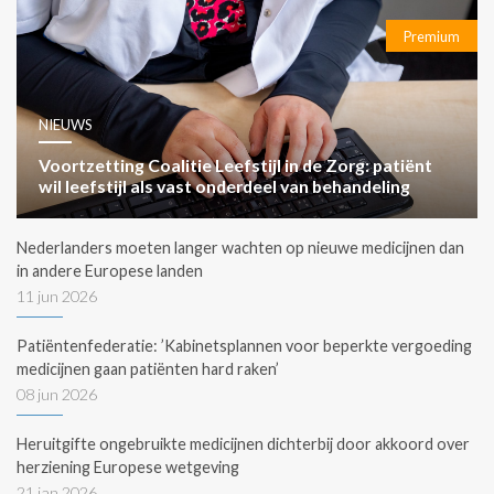
Premium
NIEUWS
Voortzetting Coalitie Leefstijl in de Zorg: patiënt
wil leefstijl als vast onderdeel van behandeling
Nederlanders moeten langer wachten op nieuwe medicijnen dan
in andere Europese landen
11 jun 2026
Patiëntenfederatie: ’Kabinetsplannen voor beperkte vergoeding
medicijnen gaan patiënten hard raken’
08 jun 2026
Heruitgifte ongebruikte medicijnen dichterbij door akkoord over
herziening Europese wetgeving
21 jan 2026