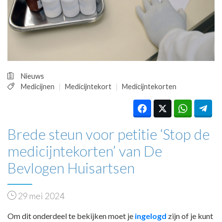
HUISARTSENPOST
PRAKTIJKZAKEN
TARIEVEN
VPHUISARTSEN
MEDISCHE VAKHANDEL
INLOGGEN
Nieuws
REGISTRATIE
Medicijnen
Medicijntekort
Medicijntekorten
Brede steun voor petitie ‘Stop de
medicijntekorten’ van De
Bevlogen Huisartsen
29 mei 2024
Om dit onderdeel te bekijken moet je
ingelogd
zijn of je kunt