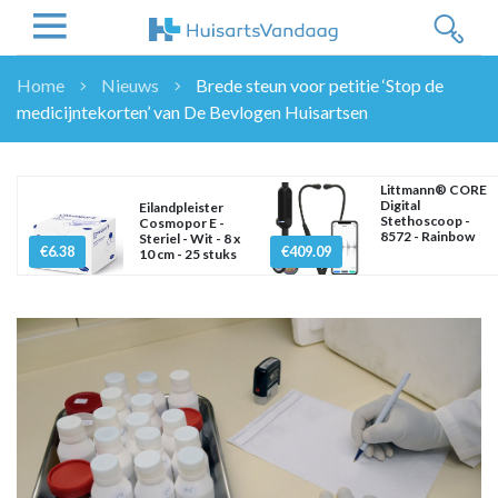
Home
Nieuws
Brede steun voor petitie ‘Stop de
medicijntekorten’ van De Bevlogen Huisartsen
NIEUWS
NIEUWS
OVERHEID
Littmann® CORE
Digital
Eilandpleister
WETENSCHAP
Stethoscoop -
Cosmopor E -
8572 - Rainbow
Steriel - Wit - 8 x
ZORGVERZEKERAARS
€6.38
€409.09
10 cm - 25 stuks
ICT
NASCHOLINGEN
DOSSIER
ENQUÊTES
NHG
LHV
OPINIE