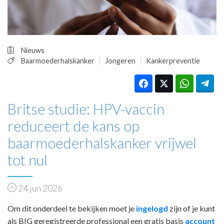
HUISARTSENPOST
PRAKTIJKZAKEN
TARIEVEN
VPHUISARTSEN
Nieuws
MEDISCHE VAKHANDEL
Baarmoederhalskanker
Jongeren
Kankerpreventie
INLOGGEN
REGISTRATIE
Britse studie: HPV-vaccin
reduceert de kans op
baarmoederhalskanker vrijwel
tot nul
24 jun 2026
Om dit onderdeel te bekijken moet je
ingelogd
zijn of je kunt
als BIG geregistreerde professional een gratis basis
account