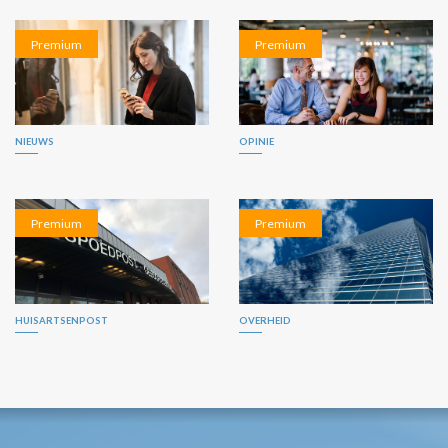
Premium
Premium
NIEUWS
OPINIE
Premium
Premium
HUISARTSENPOST
OVERHEID