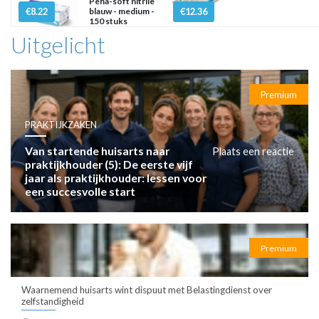
Peha-soft nitrile
€8.22
blauw - medium -
€12.36
150 stuks
Uitgelicht
Premium
PRAKTIJKZAKEN
Van startende huisarts naar
Plaats een reactie
praktijkhouder (5): De eerste vijf
jaar als praktijkhouder: lessen voor
een succesvolle start
Premium
Waarnemend huisarts wint dispuut met Belastingdienst over
zelfstandigheid