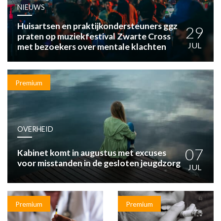
HUISARTSENPOST
NIEUWS
PRAKTIJKZAKEN
Huisartsen en praktijkondersteuners ggz
TARIEVEN
29
praten op muziekfestival Zwarte Cross
VPHUISARTSEN
JUL
met bezoekers over mentale klachten
MEDISCHE VAKHANDEL
INLOGGEN
REGISTRATIE
Premium
OVERHEID
07
Kabinet komt in augustus met excuses
voor misstanden in de gesloten jeugdzorg
JUL
Premium
Premium