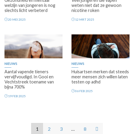
Gezondheid en mentaal
Veel jongeren die vapen
welzijn van jongeren is nog
weten niet dat ze gewoon
slechts licht verbeterd
nicotine roken
20 MEI 2025
12 MRT 2025
NIEUWS
NIEUWS
Aantal vapende tieners
Huisartsen merken dat steeds
vervijfvoudigd. In Gooi en
meer mensen zich willen laten
Vechtstreek toename van
testen op adhd
bijna 700%
06 FEB 2025
19 FEB 2025
1
2
3
…
8