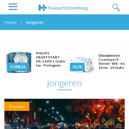
Home
jongeren
NIEUWS
NIEUWS
OVERHEID
PHILIPS
Eilandpleister
WETENSCHAP
HEARTSTART
Cosmopor E -
HS-1 AED + Gratis
Steriel - Wit - 8 x
ZORGVERZEKERAARS
tas - Portugees
€1008.26
€6.38
10 cm - 25 stuks
ICT
jongeren
NASCHOLINGEN
DOSSIER
ENQUÊTES
NHG
Premium
LHV
OPINIE