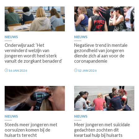
Premium
Premium
NIEUWS
NIEUWS
Onderwijsraad: ‘Het
Negatieve trend in mentale
verminderd welzijn van
gezondheid van jongeren
jongeren wordt heel sterk
diende zich al aan voor de
vanuit de zorgkant benaderd’
coronapandemie
16 JAN 2026
12 JAN 2026
Premium
Premium
NIEUWS
NIEUWS
Steeds meer jongeren met
Meer jongeren met suïcidale
oorsuizen komen bij de
gedachten zochten dit
huisarts terecht
kwartaal hulp bij huisarts