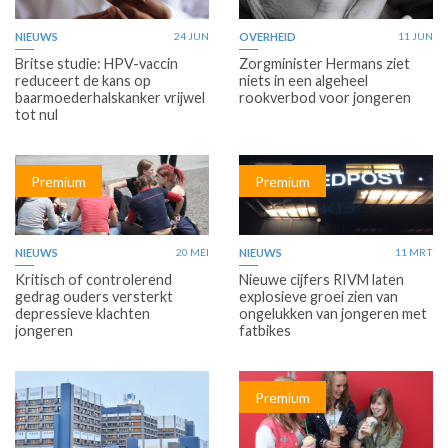
NIEUWS
24 JUN
OVERHEID
11 JUN
Britse studie: HPV-vaccin
Zorgminister Hermans ziet
reduceert de kans op
niets in een algeheel
baarmoederhalskanker vrijwel
rookverbod voor jongeren
tot nul
Premium
Premium
NIEUWS
20 MEI
NIEUWS
11 MRT
Kritisch of controlerend
Nieuwe cijfers RIVM laten
gedrag ouders versterkt
explosieve groei zien van
depressieve klachten
ongelukken van jongeren met
jongeren
fatbikes
Premium