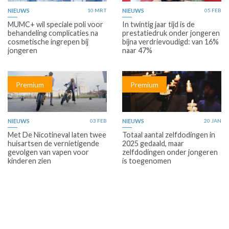
NIEUWS
10 MRT
NIEUWS
05 FEB
MUMC+ wil speciale poli voor
In twintig jaar tijd is de
behandeling complicaties na
prestatiedruk onder jongeren
cosmetische ingrepen bij
bijna verdrievoudigd: van 16%
jongeren
naar 47%
Premium
Premium
NIEUWS
03 FEB
NIEUWS
20 JAN
Met De Nicotineval laten twee
Totaal aantal zelfdodingen in
huisartsen de vernietigende
2025 gedaald, maar
gevolgen van vapen voor
zelfdodingen onder jongeren
kinderen zien
is toegenomen