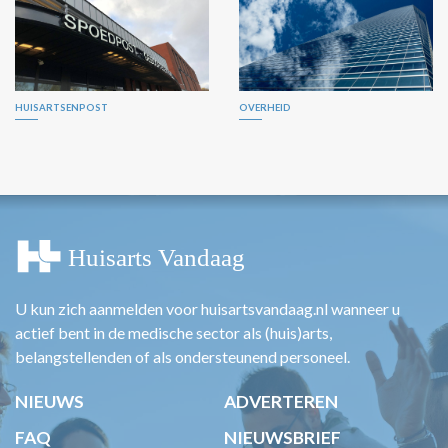
HUISARTSENPOST
OVERHEID
U kun zich aanmelden voor huisartsvandaag.nl wanneer u
actief bent in de medische sector als (huis)arts,
belangstellenden of als ondersteunend personeel.
NIEUWS
ADVERTEREN
FAQ
NIEUWSBRIEF