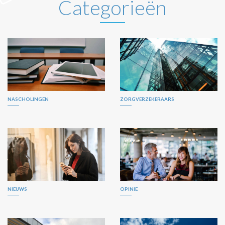
Categorieën
NASCHOLINGEN
ZORGVERZEKERAARS
NIEUWS
OPINIE