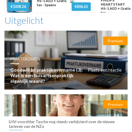
PHILIPS
HS-1 AED + Gratis
HEARTSTART
tas - Spaans
€1008.26
€806.61
HS-1 AED + Gratis
tas
Uitgelicht
Premium
PRAKTIJKZAKEN
Goodwill bij praktijkovername (3):
Plaats een reactie
Wat is een huisartsenpraktijk
eigenlijk waard?
Premium
LHV-voorzitter Tasche nog steeds verbijsterd over de nieuwe
tarieven van de NZa