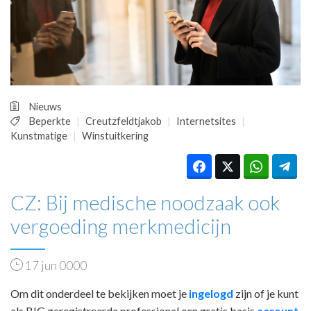
HUISARTSENPOST
PRAKTIJKZAKEN
TARIEVEN
VPHUISARTSEN
MEDISCHE VAKHANDEL
INLOGGEN
Nieuws
REGISTRATIE
Beperkte
Creutzfeldtjakob
Internetsites
Kunstmatige
Winstuitkering
CZ: Bij medische noodzaak ook
vergoeding merkmedicijn
17 jun 0000
Om dit onderdeel te bekijken moet je
ingelogd
zijn of je kunt
als BIG geregistreerde professional een gratis basis
account