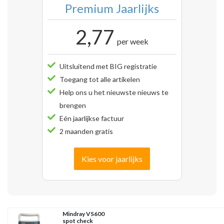
Premium Jaarlijks
2,77
per week
Uitsluitend met BIG registratie
Toegang tot alle artikelen
Help ons u het nieuwste nieuws te
brengen
Eén jaarlijkse factuur
2 maanden gratis
Kies voor jaarlijks
Mindray VS600
spot check