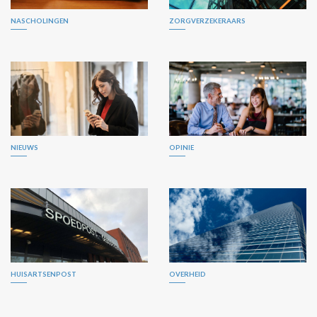
NASCHOLINGEN
ZORGVERZEKERAARS
NIEUWS
OPINIE
HUISARTSENPOST
OVERHEID