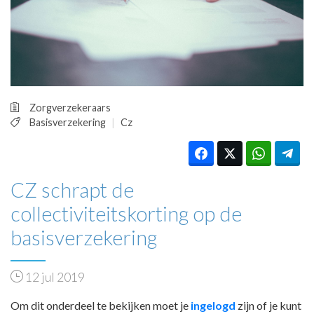
HUISARTSENPOST
PRAKTIJKZAKEN
TARIEVEN
VPHUISARTSEN
MEDISCHE VAKHANDEL
INLOGGEN
Zorgverzekeraars
REGISTRATIE
Basisverzekering
Cz
CZ schrapt de
collectiviteitskorting op de
basisverzekering
12 jul 2019
Om dit onderdeel te bekijken moet je
ingelogd
zijn of je kunt