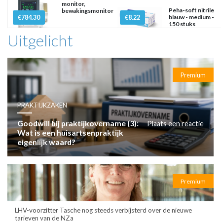
monitor,
Peha-soft nitrile
bewakingsmonitor
€784.30
€8.22
blauw - medium -
150 stuks
Uitgelicht
Premium
PRAKTIJKZAKEN
Goodwill bij praktijkovername (3):
Plaats een reactie
Wat is een huisartsenpraktijk
eigenlijk waard?
Premium
LHV-voorzitter Tasche nog steeds verbijsterd over de nieuwe
tarieven van de NZa