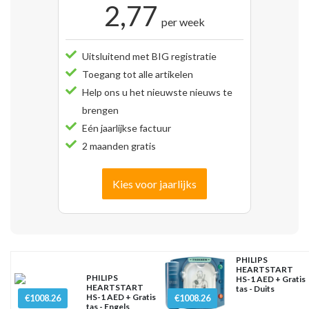
2,77
per week
Uitsluitend met BIG registratie
Toegang tot alle artikelen
Help ons u het nieuwste nieuws te
brengen
Eén jaarlijkse factuur
2 maanden gratis
Kies voor jaarlijks
PHILIPS
HEARTSTART
PHILIPS
HS-1 AED + Gratis
HEARTSTART
tas - Duits
HS-1 AED + Gratis
€1008.26
€1008.26
tas - Engels