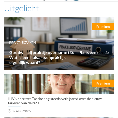
Uitgelicht
Premium
PRAKTIJKZAKEN
Goodwill bij praktijkovername (3):
Plaats een reactie
Wat is een huisartsenpraktijk
eigenlijk waard?
Premium
LHV-voorzitter Tasche nog steeds verbijsterd over de nieuwe
tarieven van de NZa
07 AUG 2026