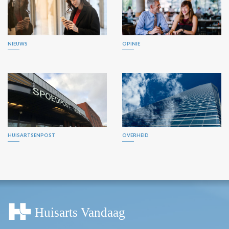
NIEUWS
OPINIE
HUISARTSENPOST
OVERHEID