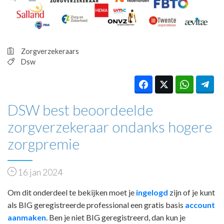
HUISARTSENPOST
PRAKTIJKZAKEN
TARIEVEN
VPHUISARTSEN
Zorgverzekeraars
MEDISCHE VAKHANDEL
Dsw
INLOGGEN
REGISTRATIE
DSW best beoordeelde
zorgverzekeraar ondanks hogere
zorgpremie
16 jan 2024
Om dit onderdeel te bekijken moet je
ingelogd
zijn of je kunt
als BIG geregistreerde professional een gratis basis
account
aanmaken
. Ben je niet BIG geregistreerd, dan kun je