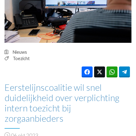
HUISARTSENPOST
PRAKTIJKZAKEN
TARIEVEN
VPHUISARTSEN
MEDISCHE VAKHANDEL
INLOGGEN
REGISTRATIE
Nieuws
Toezicht
Eerstelijnscoalitie wil snel
duidelijkheid over verplichting
intern toezicht bij
zorgaanbieders
06 okt 2023