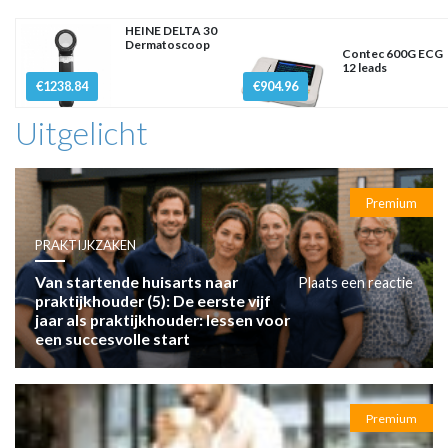
HEINE DELTA 30
Dermatoscoop
Contec 600G ECG
12 leads
€1238.84
€904.96
Uitgelicht
Premium
PRAKTIJKZAKEN
Van startende huisarts naar
Plaats een reactie
praktijkhouder (5): De eerste vijf
jaar als praktijkhouder: lessen voor
een succesvolle start
Premium