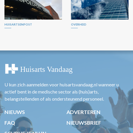
HUISARTSENPOST
OVERHEID
U kun zich aanmelden voor huisartsvandaag.nl wanneer u
actief bent in de medische sector als (huis)arts,
belangstellenden of als ondersteunend personeel.
NIEUWS
ADVERTEREN
FAQ
NIEUWSBRIEF