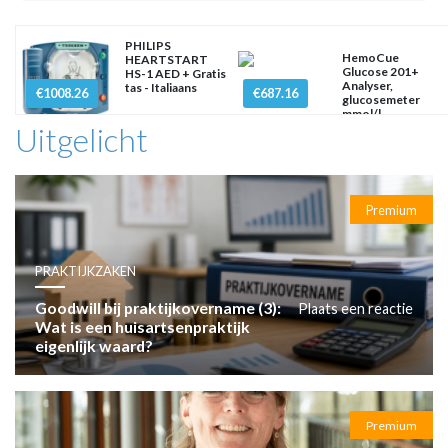
PHILIPS
HemoCue
HEARTSTART
Glucose 201+
HS-1 AED + Gratis
Analyser,
tas - Italiaans
€1008.26
€687.16
glucosemeter
mmol/l
Uitgelicht
Premium
PRAKTIJKZAKEN
Goodwill bij praktijkovername (3):
Plaats een reactie
Wat is een huisartsenpraktijk
eigenlijk waard?
Premium