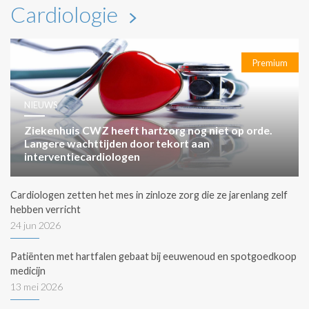
Cardiologie
Premium
NIEUWS
Ziekenhuis CWZ heeft hartzorg nog niet op orde.
Langere wachttijden door tekort aan
interventiecardiologen
Cardiologen zetten het mes in zinloze zorg die ze jarenlang zelf
hebben verricht
24 jun 2026
Patiënten met hartfalen gebaat bij eeuwenoud en spotgoedkoop
medicijn
13 mei 2026