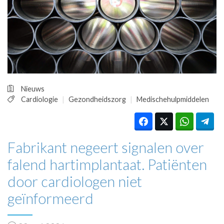
HUISARTSENPOST
PRAKTIJKZAKEN
TARIEVEN
VPHUISARTSEN
MEDISCHE VAKHANDEL
INLOGGEN
REGISTRATIE
Nieuws
Cardiologie
Gezondheidszorg
Medischehulpmiddelen
Fabrikant negeert signalen over
falend hartimplantaat. Patiënten
door cardiologen niet
geïnformeerd