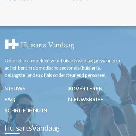
U kun zich aanmelden voor huisartsvandaag.nl wanneer u
actief bent in de medische sector als (huis)arts,
belangstellenden of als ondersteunend personeel.
NIEUWS
ADVERTEREN
FAQ
NIEUWSBRIEF
SCHRIJF JE NU IN
HuisartsVandaag