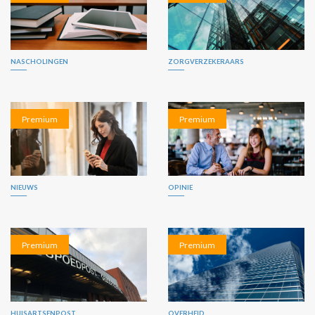
NASCHOLINGEN
ZORGVERZEKERAARS
Premium
Premium
NIEUWS
OPINIE
Premium
Premium
HUISARTSENPOST
OVERHEID