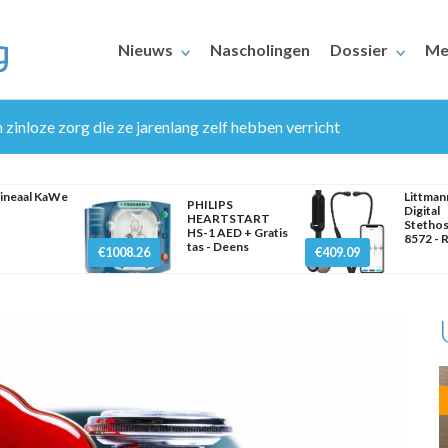
Nieuws
Nascholingen
Dossier
Me
 zinloze zorg die ze jarenlang zelf hebben verricht
lineaal KaWe
Littma
PHILIPS
Digital
HEARTSTART
Stethos
HS-1 AED + Gratis
8572 - 
tas - Deens
€1008.26
€409.09
ERAARS