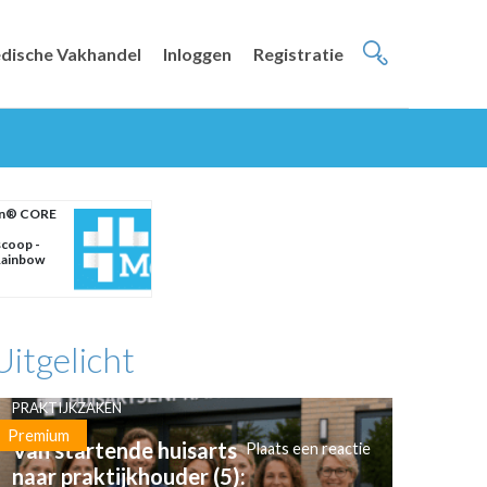
dische Vakhandel
Inloggen
Registratie
nn® CORE
coop -
Rainbow
Uitgelicht
PRAKTIJKZAKEN
Premium
Van startende huisarts
Plaats een reactie
naar praktijkhouder (5):