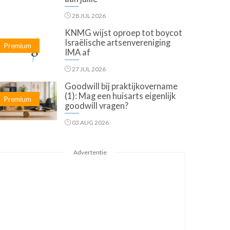
28 JUL 2026
KNMG wijst oproep tot boycot
Israëlische artsenvereniging
Premium
IMA af
27 JUL 2026
Goodwill bij praktijkovername
(1): Mag een huisarts eigenlijk
Premium
goodwill vragen?
03 AUG 2026
Advertentie