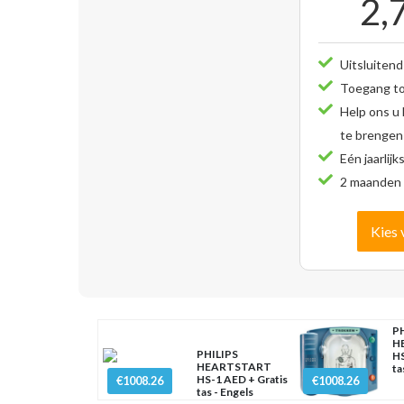
2,
Uitsluitend
Toegang tot
Help ons u
te brengen
Eén jaarlijk
2 maanden 
Kies 
PH
H
PHILIPS
HS
HEARTSTART
ta
HS-1 AED + Gratis
€1008.26
€1008.26
tas - Engels