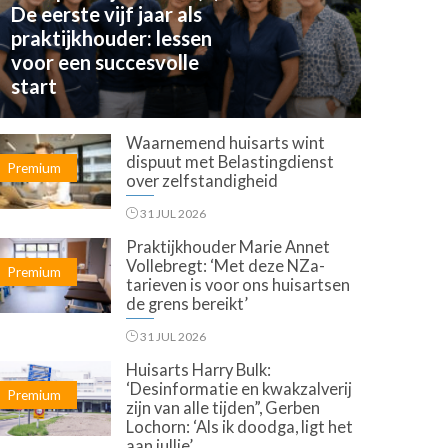
De eerste vijf jaar als
praktijkhouder: lessen
voor een succesvolle
start
Waarnemend huisarts wint
dispuut met Belastingdienst
Premium
over zelfstandigheid
31 JUL 2026
Praktijkhouder Marie Annet
Vollebregt: ‘Met deze NZa-
Premium
tarieven is voor ons huisartsen
de grens bereikt’
31 JUL 2026
Huisarts Harry Bulk:
‘Desinformatie en kwakzalverij
Premium
zijn van alle tijden”, Gerben
Lochorn: ‘Als ik doodga, ligt het
aan jullie’