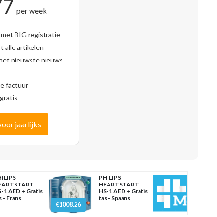
77
per week
 met BIG registratie
 alle artikelen
 het nieuwste nieuws
se factuur
gratis
voor jaarlijks
ILIPS
PHILIPS
EARTSTART
HEARTSTART
-1 AED + Gratis
HS-1 AED + Gratis
s - Frans
tas - Spaans
€1008.26