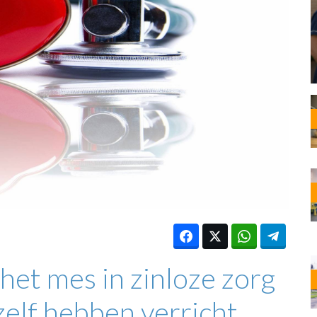
OST
EN
N
ANDEL
het mes in zinloze zorg
zelf hebben verricht