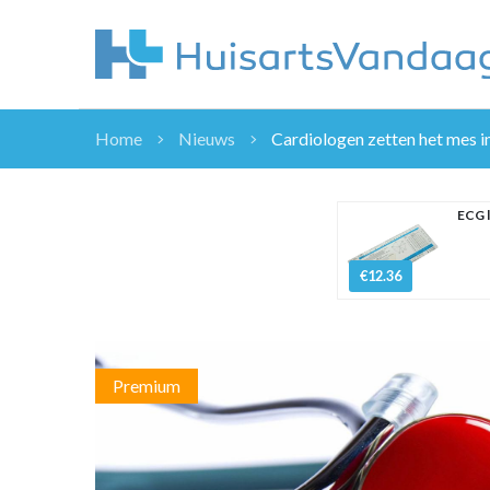
Home
Nieuws
Cardiologen zetten het mes in
NIEUWS
NIEUWS
ECG 
OVERHEID
WETENSCHAP
€12.36
ZORGVERZEK
ICT
NASCHOLINGEN
Premium
DOSSIER
ENQUÊTES
NHG
LHV