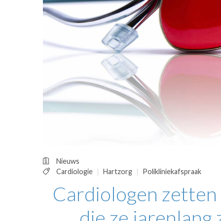
OPINIE
HUISARTSENP
PRAKTIJKZAK
TARIEVEN
VPHUISARTSE
MEDISCHE VAKH
INLOGGEN
REGISTRATIE
Nieuws
Cardiologie
Hartzorg
Polikliniekafspraak
Cardiologen zetten 
die ze jarenlang 