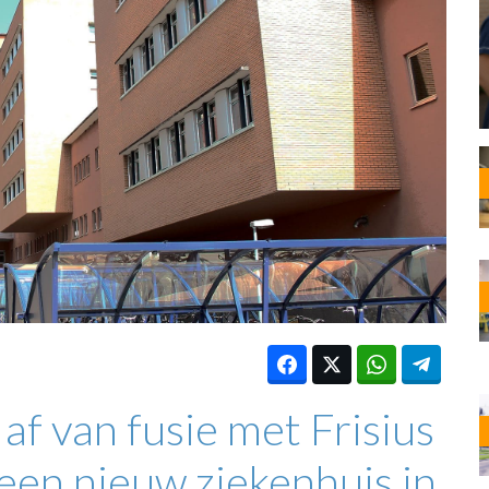
OST
EN
N
ANDEL
 af van fusie met Frisius
en nieuw ziekenhuis in