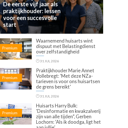
De eerste vijf jaar als
praktijkhouder: lessen
voor een succesvolle
start
Waarnemend huisarts wint
dispuut met Belastingdienst
Premium
over zelfstandigheid
31 JUL 2026
Praktijkhouder Marie Annet
Vollebregt: ‘Met deze NZa-
Premium
tarieven is voor ons huisartsen
de grens bereikt’
31 JUL 2026
Huisarts Harry Bulk:
‘Desinformatie en kwakzalverij
Premium
zijn van alle tijden”, Gerben
Lochorn: ‘Als ik doodga, ligt het
aan jullie’