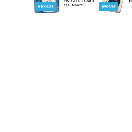
HS-1 AED + Gratis
12
tas - Noors
€1008.26
€904.96