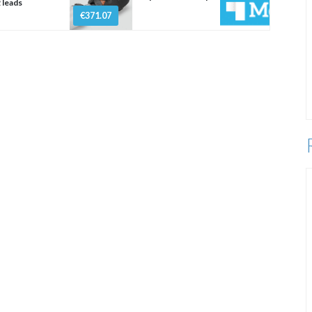
 leads
€371.07