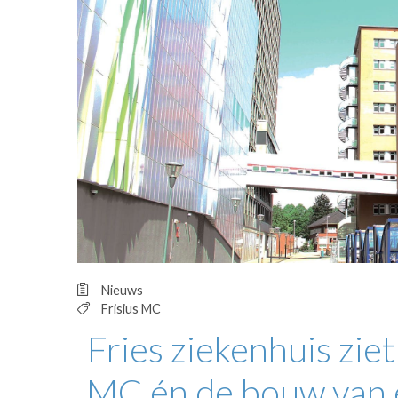
OPINIE
HUISARTSENP
PRAKTIJKZAK
TARIEVEN
VPHUISARTSE
MEDISCHE VAKH
INLOGGEN
REGISTRATIE
Nieuws
Frisius MC
Fries ziekenhuis ziet
MC én de bouw van e