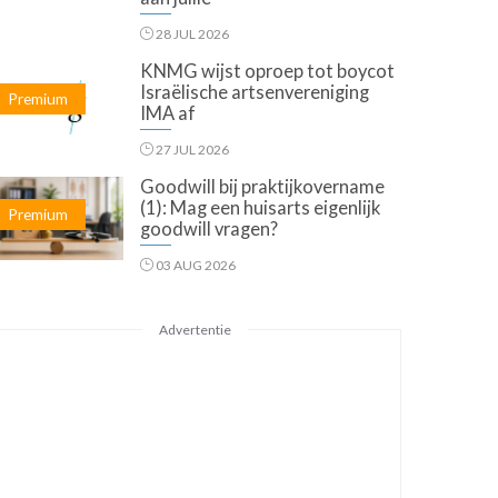
28 JUL 2026
KNMG wijst oproep tot boycot
Israëlische artsenvereniging
Premium
IMA af
27 JUL 2026
Goodwill bij praktijkovername
(1): Mag een huisarts eigenlijk
Premium
goodwill vragen?
03 AUG 2026
Advertentie