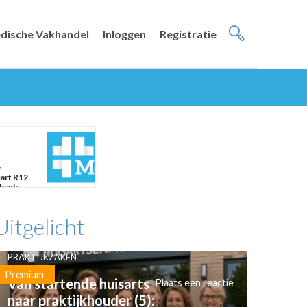
dische Vakhandel
Inloggen
Registratie
y
art R12
leads
Uitgelicht
PRAKTIJKZAKEN
Premium
Van startende huisarts
Plaats een reactie
naar praktijkhouder (5):