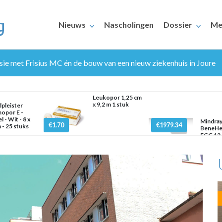
Nieuws
Nascholingen
Dossier
Me
fusie met Frisius MC én de bouw van een nieuw ziekenhuis in Joure
Leukopor 1,25 cm
x 9,2 m 1 stuk
dpleister
opor E -
l - Wit - 8 x
Mindra
€1.70
€1979.34
 - 25 stuks
BeneHe
ERAARS
ECG 12 