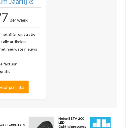
m Jaarlijks
77
per week
 met BIG registratie
 alle artikelen
 het nieuwste nieuws
se factuur
gratis
voor jaarlijks
Heine BETA 200
LED
ntec 600G ECG
Ophthalmoscoop