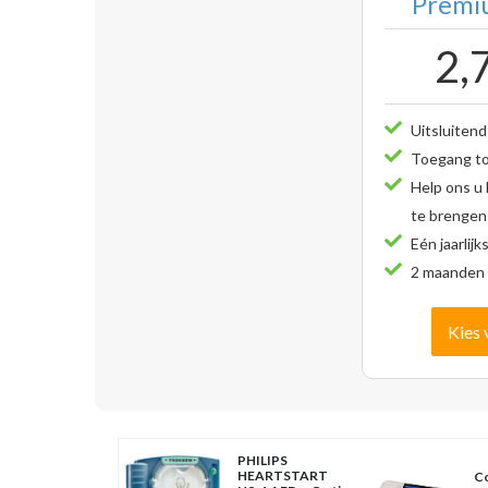
Premiu
2,
Uitsluitend
Toegang tot
Help ons u
te brengen
Eén jaarlijk
2 maanden 
Kies 
PHILIPS
HEARTSTART
Co