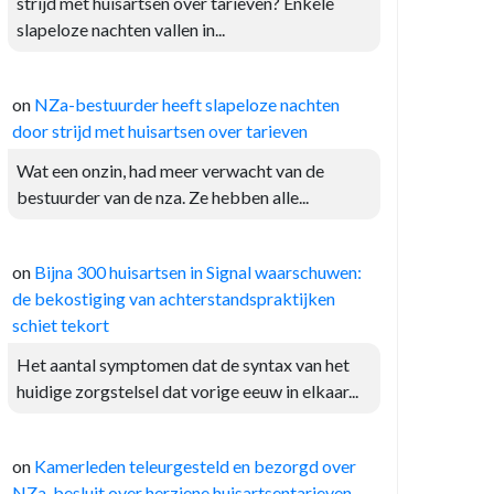
strijd met huisartsen over tarieven? Enkele
slapeloze nachten vallen in...
on
NZa-bestuurder heeft slapeloze nachten
door strijd met huisartsen over tarieven
Wat een onzin, had meer verwacht van de
bestuurder van de nza. Ze hebben alle...
on
Bijna 300 huisartsen in Signal waarschuwen:
de bekostiging van achterstandspraktijken
schiet tekort
Het aantal symptomen dat de syntax van het
huidige zorgstelsel dat vorige eeuw in elkaar...
on
Kamerleden teleurgesteld en bezorgd over
NZa-besluit over herziene huisartsentarieven