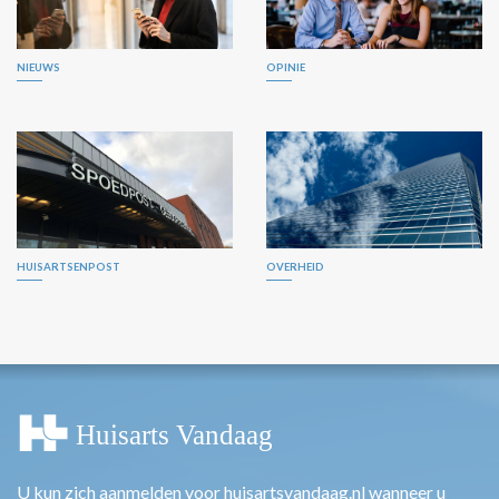
NIEUWS
OPINIE
HUISARTSENPOST
OVERHEID
U kun zich aanmelden voor huisartsvandaag.nl wanneer u