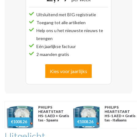
Uitsluitend met BIG registratie
Toegang tot alle artikelen
Help ons u het nieuwste nieuws te
brengen
Eén jaarlijkse factuur
2 maanden gratis
Kies voor jaarlijks
PHILIPS
PHILIPS
HEARTSTART
HEARTSTART
HS-1 AED + Gratis
HS-1 AED + Gratis
tas - Spaans
tas - Italiaans
€1008.26
€1008.26
Uitgelicht