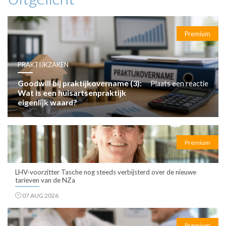
Premium
PRAKTIJKZAKEN
Goodwill bij praktijkovername (3):
Plaats een reactie
Wat is een huisartsenpraktijk
eigenlijk waard?
Premium
LHV-voorzitter Tasche nog steeds verbijsterd over de nieuwe
tarieven van de NZa
07 AUG 2026
Premium