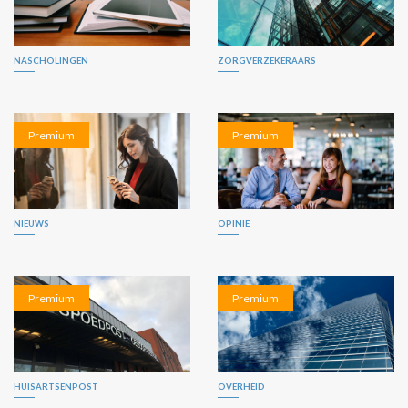
NASCHOLINGEN
ZORGVERZEKERAARS
Premium
Premium
NIEUWS
OPINIE
Premium
Premium
HUISARTSENPOST
OVERHEID