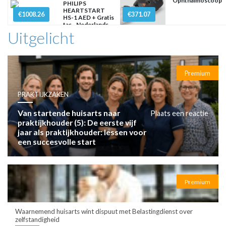
Ophthalmoscoop
PHILIPS
HEARTSTART
€1008.26
€371.07
HS-1 AED + Gratis
tas - Nederlands
Uitgelicht
Premium
PRAKTIJKZAKEN
Van startende huisarts naar
Plaats een reactie
praktijkhouder (5): De eerste vijf
jaar als praktijkhouder: lessen voor
een succesvolle start
Premium
Waarnemend huisarts wint dispuut met Belastingdienst over
zelfstandigheid