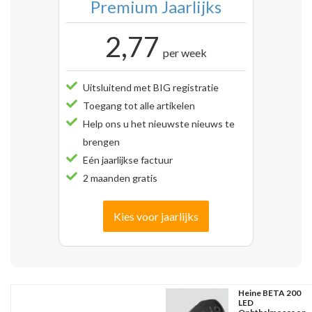
Premium Jaarlijks
2,77
per week
Uitsluitend met BIG registratie
Toegang tot alle artikelen
Help ons u het nieuwste nieuws te
brengen
Eén jaarlijkse factuur
2 maanden gratis
Kies voor jaarlijks
Heine BETA 200
LED