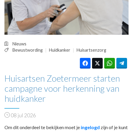
HUISARTSENPOST
PRAKTIJKZAKEN
TARIEVEN
VPHUISARTSEN
MEDISCHE VAKHANDEL
INLOGGEN
Nieuws
REGISTRATIE
Bewustwording
Huidkanker
Huisartsenzorg
Huisartsen Zoetermeer starten
campagne voor herkenning van
huidkanker
08 jul 2026
Om dit onderdeel te bekijken moet je
ingelogd
zijn of je kunt