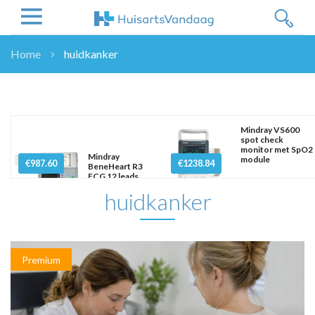
Home
huidkanker
NIEUWS
NIEUWS
OVERHEID
Mindray VS600
WETENSCHAP
spot check
monitor met SpO2
ZORGVERZEKERAARS
Mindray
module
€987.60
€1238.84
BeneHeart R3
ICT
ECG 12 leads
huidkanker
NASCHOLINGEN
DOSSIER
ENQUÊTES
NHG
Premium
LHV
OPINIE