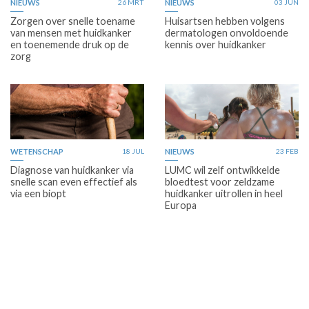
NIEUWS
26 MRT
NIEUWS
03 JUN
Zorgen over snelle toename
Huisartsen hebben volgens
van mensen met huidkanker
dermatologen onvoldoende
en toenemende druk op de
kennis over huidkanker
zorg
WETENSCHAP
18 JUL
NIEUWS
23 FEB
Diagnose van huidkanker via
LUMC wil zelf ontwikkelde
snelle scan even effectief als
bloedtest voor zeldzame
via een biopt
huidkanker uitrollen in heel
Europa