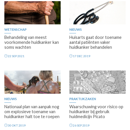
WETENSCHAP
NIEUWS
Behandeling van meest
Huisarts gaat door toename
voorkomende huidkanker kan
aantal patiënten vaker
soms wachten
huidkanker behandelen
22 SEP 2021
17 DEC 2019
NIEUWS
PRAKTIJKZAKEN
Nationaal plan van aanpak nog
Waarschuwing voor risico op
om explosieve toename van
huidkanker bij gebruik
huidkanker halt toe te roepen
huidmedicijn Picato
30 OKT 2019
26 SEP 2019