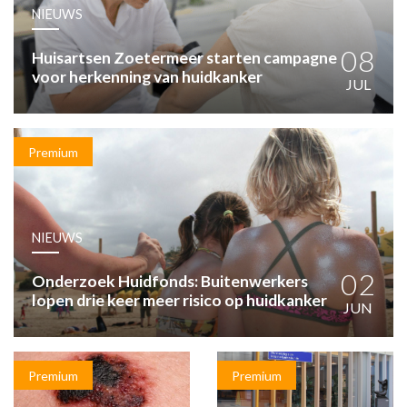
HUISARTSENPOST
NIEUWS
PRAKTIJKZAKEN
TARIEVEN
08
Huisartsen Zoetermeer starten campagne
voor herkenning van huidkanker
VPHUISARTSEN
JUL
MEDISCHE VAKHANDEL
INLOGGEN
REGISTRATIE
Premium
NIEUWS
02
Onderzoek Huidfonds: Buitenwerkers
lopen drie keer meer risico op huidkanker
JUN
Premium
Premium