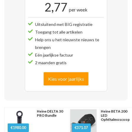
2,77
per week
Uitsluitend met BIG registratie
Toegang tot alle artikelen
Help ons u het nieuwste nieuws te
brengen
Eén jaarlijkse factuur
2 maanden gratis
Kies voor jaarlijks
Heine DELTA 30
Heine BETA 200
PRO Bundle
LED
Ophthalmoscoop
€1980.00
€371.07