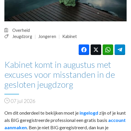
HUISARTSENPOST
PRAKTIJKZAKEN
TARIEVEN
VPHUISARTSEN
Overheid
MEDISCHE VAKHANDEL
Jeugdzorg
Jongeren
Kabinet
INLOGGEN
REGISTRATIE
Kabinet komt in augustus met
excuses voor misstanden in de
gesloten jeugdzorg
07 jul 2026
Om dit onderdeel te bekijken moet je
ingelogd
zijn of je kunt
als BIG geregistreerde professional een gratis basis
account
aanmaken
. Ben je niet BIG geregistreerd, dan kun je