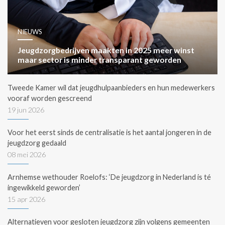
NIEUWS
Jeugdzorgbedrijven maakten in 2025 meer winst
maar sector is minder transparant geworden
Tweede Kamer wil dat jeugdhulpaanbieders en hun medewerkers
vooraf worden gescreend
19 jun 2026
Voor het eerst sinds de centralisatie is het aantal jongeren in de
jeugdzorg gedaald
08 mei 2026
Arnhemse wethouder Roelofs: ‘De jeugdzorg in Nederland is té
ingewikkeld geworden’
15 apr 2026
Alternatieven voor gesloten jeugdzorg zijn volgens gemeenten