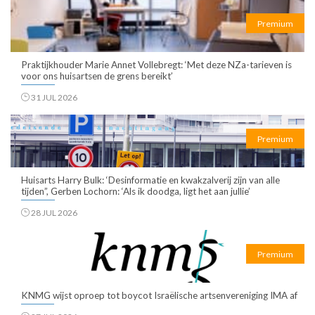
Premium
Praktijkhouder Marie Annet Vollebregt: ‘Met deze NZa-tarieven is
voor ons huisartsen de grens bereikt’
31 JUL 2026
Premium
Huisarts Harry Bulk: ‘Desinformatie en kwakzalverij zijn van alle
tijden”, Gerben Lochorn: ‘Als ik doodga, ligt het aan jullie’
28 JUL 2026
Premium
KNMG wijst oproep tot boycot Israëlische artsenvereniging IMA af