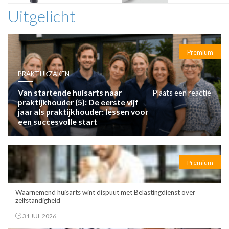
Uitgelicht
Premium
PRAKTIJKZAKEN
Van startende huisarts naar
Plaats een reactie
praktijkhouder (5): De eerste vijf
jaar als praktijkhouder: lessen voor
een succesvolle start
Premium
Waarnemend huisarts wint dispuut met Belastingdienst over
zelfstandigheid
31 JUL 2026