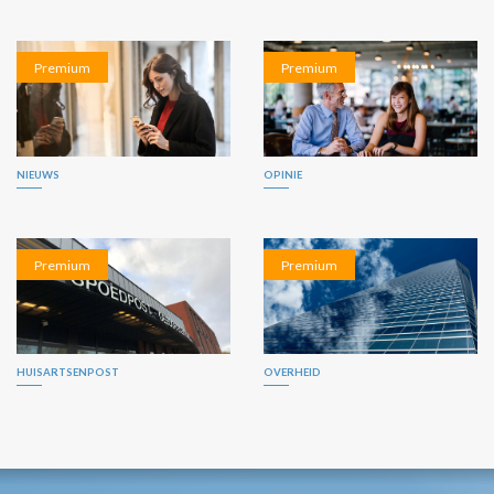
Premium
Premium
NIEUWS
OPINIE
Premium
Premium
HUISARTSENPOST
OVERHEID