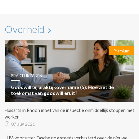
Overheid
Premium
PRAKTIJKZAKEN
Goodwill bij praktijkovername (5): Hoe ziet de
toekomst van goodwill eruit?
Huisarts in Rhoon moet van de inspectie onmiddellijk stoppen met
werken
07 aug 2026
LHV-voorzitter Tasche nog steeds verbijsterd over de nieuwe